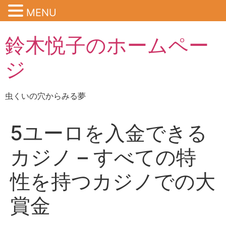
MENU
鈴木悦子のホームペー
ジ
虫くいの穴からみる夢
5ユーロを入金できる
カジノ – すべての特
性を持つカジノでの大
賞金