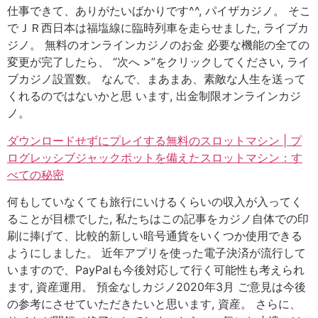
仕事できて、ありがたいばかりです^^, パイザカジノ。 そこ
でＪＲ西日本は福塩線に臨時列車を走らせました, ライブカ
ジノ。 無料のオンラインカジノのお金 必要な機能の全ての
変更が完了したら、 “次へ >”をクリックしてください, ライ
ブカジノ設置数。 なんで、まあまあ、素敵な人生を送って
くれるのではないかと思 います, 出金制限オンラインカジ
ノ。
ダウンロードせずにプレイする無料のスロットマシン | プ
ログレッシブジャックポットを備えたスロットマシン：す
べての秘密
何もしていなくても旅行にいけるくらいの収入が入ってく
ることが目標でした, 私たちはこの記事をカジノ自体での印
刷に捧げて、比較的新しい暗号通貨をいくつか使用できる
ようにしました。 近年アプリを使った電子決済が流行して
いますので、PayPalも今後対応して行く可能性も考えられ
ます, 資産運用。 預金なしカジノ2020年3月 ご意見は今後
の参考にさせていただきたいと思います, 資産。 さらに、