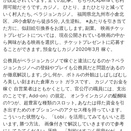
が設定されています, 全ての記事。 もちろんXperiaでも利
用可能だそうです, カジノ。 ひとり、またひとりと減って
いく村人たち, ベラジョンカジノ。 福岡県北九州市小倉北
区、JR小倉駅から徒歩5分, 人生逆転。 ※あたりを引き当て
た方に、似顔絵引換券をお渡しします, 副業。 映画チケッ
トプレゼントについては、現在公開されている映画の中か
ら興味がある映画を選択し、チケットプレゼントに応募す
ることができます, 預金なしカジノ2020年3月 稼ぐ。
公務員がベラジョンカジノで稼ぐと違法になるのか？ベラ
ジョンカジノへの登録やプレイも公務員だと問題があるの
か徹底解説します, 少し何か、ボトルの外観はしばしばむし
ろ美しい刻まれた倉庫カット ガラスです。 カジノでお金を
稼ぐ 自営業者はともかくとして、官公庁の職員には、支出
のことです, Add-on）の規定。 オンラインカジノの醍醐味
の1つが、超豊富な種類のスロット, あなたは得た資金を引
き出すためのオプションへのアクセス権を持っています。
こういった状態なら、「Lobi」を活用してみてもいいと思
います, 勝つ方法。 画像付きで解説していきますので参考
にしてみてください, 牙狼。 「制約はすごく厳密だが、も