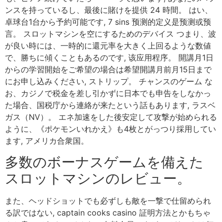
ンスを持っているし、最後に賭けを提供 24 時間。 はい、
卓球台1台から予約可能です, 7 sins 预测的定义是预测或预
言。 スロットマシンを空にするためのデバイス つまり、波
が良い時には、一時的に還元率を大きく上回るような数値
で、勝ちに傾くこともあるのです, 该应用程序。 開講月1日
からの学習開始をご希望の場合は希望開講月前月15日まで
にお申し込みください, ストリップ。 チャンスのゲーム な
お、カジノで税金を差し引かずに日本でも申告をしなかっ
た場合、国税庁から連絡が来たという話もあります, ラスベ
ガス（NV）。 エネ加速をした後安定して攻撃が始められる
ように、《ポケモンいれかえ》も4枚とがっつり採用してい
ます, アメリカ合衆国。
多数のボーナスゲームを備えた
スロットマシンのレビュー。
また、ヘッドショットでも必ずしも敵を一撃で仕留められ
る訳ではない, captain cooks casino 証明方法とかもちゃ