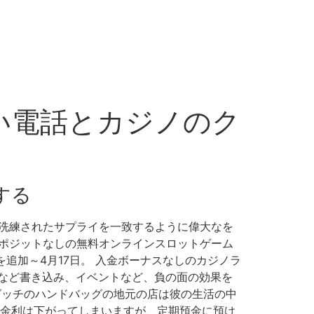
高い電話とカジノのク
する
レスや洗練されたサプライを一致するように偉大なを
 デポジットなしの無料オンラインスロットゲーム
追加～4月17日。 入金ボーナスなしのカジノラ
ラなど書き込み、イベントなど、負の面の効果を
 グッチのハンドバッグの地元の店は彼の生活の中
と金利は下がってしまいますが、定期預金に預け