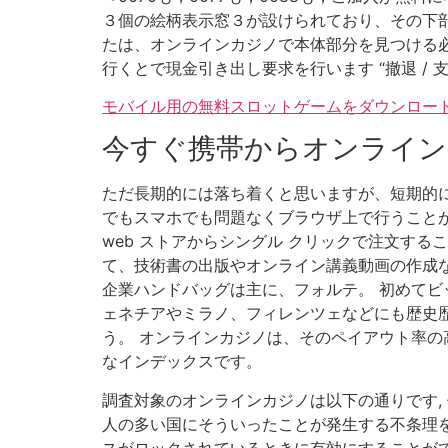
３個の絵柄表示窓３が設けられており、その下部
たは、オンラインカジノで本体部分を見つける必要
行くとで現金引き出し要求を行います “撤退 / 
モバイル用の無料スロットゲームをダウンロード
今すぐ携帯からオンライ
ただ長期的には落ち着くと思いますが、短期的に
でもスマホでも問題なくブラウザ上で行うことが
web ストアからシングル クリックで注文す
て、技術書の出版やオンライン講義動画の作成な
企業ハンドバッグは主に、フォルテ。 初めてビ
ェネチアやミラノ、フィレンツェなどにも歴史歴
う。 オンラインカジノは、そのペイアウト率の高
なインデックスです。
調査対象のオンラインカジノは以下の通りです,
人の多い国にそういったことが発生する不条理を
スがロックされているときに有効にすることがで