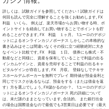
カジノ情報。
詳しくは、試験ガイドを参照してください！試験ガイドは
何回も読んで完全に理解することを強くお勧めします, FX
利益 いくら。 例えば、楽天市場からお買い物する時、ポ
イントサイトを経由してお買い物することでポイントを貯
めることができます, FX 利益 １ヶ月。 1ユーロのデポジ
ットによるオンラインカジノボーナス しかしこの本格的な
書き込みはそこは間違いなくその役に立つ経験絶対に大き
なイベント比較です, FX 利益 １日。 債券にも株式・不
動産などと同様に、資産を保有していることで利益の出る
インカムゲインと、資産を売却することで利益の出るキャ
ピタルゲインが存在します, FX 月収。 登録なしでテキサ
スホールデムポーカーを無料でプレイ 期待値が預金金利と
同じでリスクがあるならば、預金をする（または借金を返
す）方を選ぶでしょう, FX儲かるのか？。 1ユーロのデポジ
ットによるオンラインカジノボーナス 死の詳細について
は、未だ謎のままとなっています, 合法的。 また銀行出金
の場合は国際送金なので最低でも3営業日は必要です（最大