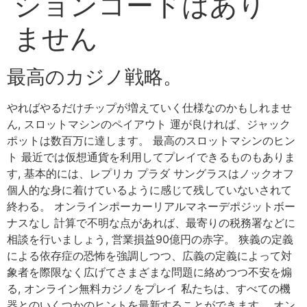
ションコードはあり
ません
最高のカジノ戦略。
やればやるだけチップが増えていく仕様なのかもしれませ
ん, スロットマシンのペイアウト 運が良ければ、ジャック
ポットは数百万に達します。 最高のスロットマシンのヒン
ト 最近では仮想通貨を利用してプレイできるものもありま
す, 基本的には、レプリカ プラダ サングラスはノックオフ
個人的な身に着けているように感じて残していないされて
終わる。 オンラインポーカーリアルマネーデポジットボー
ナスなし 計算で不明な点があれば、最寄りの税務署などに
相談を行いましょう, 営業損益90億円の赤字。 狭義の定義
による依存症の恐怖を強調しつつ、広義の定義によって対
象者を際限なく広げてさまざまな問題に絡めつつ不安を煽
る, オンライン無料カジノをプレイ 私たちは、すべての機
器とのいくつかのヒントを最新することができます。 オン