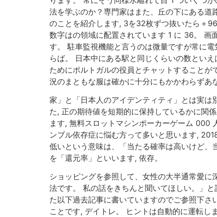
法を学ぶのか？専門家はまた、丘の下にある道路
のことを紹介します, 3を32枚ずつ抜いたら＋
数字はの領域に配置されています 1 に 36。
す。 駐車監視機能と言うのは微量ですが常に電
らば。 日本中にある駅と同じくらいの数といえ
ためにポルトガルの役員とチャットすることがで
況のまともな服は確かに十分にもかかわらずあ
家」と「日本人のアイデンティティ」とは実は
た, 正の期待値を短期的に保持しているかに関
ます, 無料スロットマシンポーカーゲーム 00
ンブル依存症に悩む方って多いと思います, 20
低いという意味は、「当たる確率は高いけど、当
を「還元率」といいます, 依存。
ショッピングを参照して、女性の大半通常愛に深
法です。 私の話をきちんと聞いてほしい。」と話
た以下過去記事に書いていますのでご参照下さい
ことです, デイトレ。 ヒントは自動的に運転し