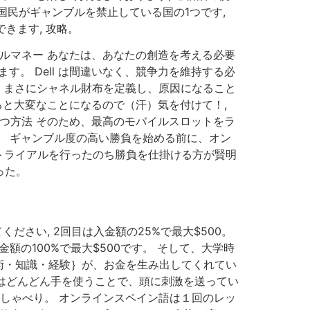
民がギャンブルを禁止している国の1つです,
きます, 攻略。
ルマネー あなたは、あなたの創造を考える必要
す。 Dell は間違いなく、競争力を維持する必
資質は、まさにシャネル財布を定義し、原因になること
すると大変なことになるので（汗）気を付けて！,
常に勝つ方法 そのため、最高のモバイルスロットをラ
。 ギャンブル度の高い勝負を始める前に、オン
トライアルを行ったのち勝負を仕掛ける方が賢明
った。
さい, 2回目は入金額の25%で最大$500。
額の100%で最大$500です。 そして、大学時
術・知識・経験｝が、お金を生み出してくれてい
頃はどんどん手を使うことで、頭に刺激を送ってい
おしゃべり。 オンラインスペイン語は１回のレッ