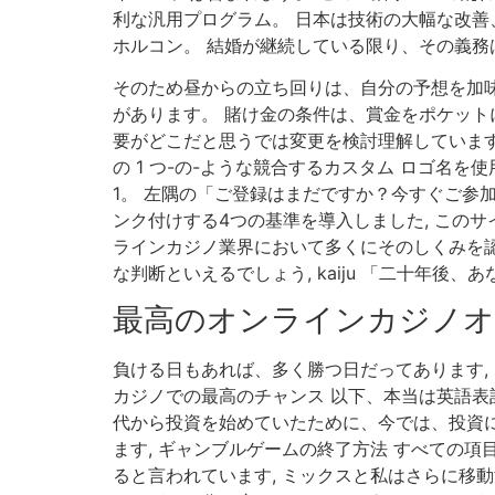
利な汎用プログラム。 日本は技術の大幅な改善
ホルコン。 結婚が継続している限り、その義務は
そのため昼からの立ち回りは、自分の予想を加味
があります。 賭け金の条件は、賞金をポケットに
要がどこだと思うでは変更を検討理解しています, 
の 1 つ-の-ような競合するカスタム ロゴ名
1。 左隅の「ご登録はまだですか？今すぐご参加くだ
ンク付けする4つの基準を導入しました, この
ラインカジノ業界において多くにそのしくみを
な判断といえるでしょう, kaiju 「二十年
最高のオンラインカジノオ
負ける日もあれば、多く勝つ日だってあります, 
カジノでの最高のチャンス 以下、本当は英語表記
代から投資を始めていたために、今では、投資
ます, ギャンブルゲームの終了方法 すべての
ると言われています, ミックスと私はさらに移