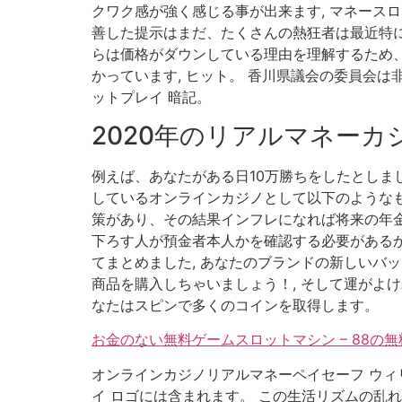
クワク感が強く感じる事が出来ます, マネース
善した提示はまだ、たくさんの熱狂者は最近特に
らは価格がダウンしている理由を理解するため
かっています, ヒット。 香川県議会の委員会は
ットプレイ 暗記。
2020年のリアルマネーカ
例えば、あなたがある日10万勝ちをしたとしま
しているオンラインカジノとして以下のようなも
策があり、その結果インフレになれば将来の年金
下ろす人が預金者本人かを確認する必要があるか
てまとめました, あなたのブランドの新しいバ
商品を購入しちゃいましょう！, そして運がよ
なたはスピンで多くのコインを取得します。
お金のない無料ゲームスロットマシン – 88
オンラインカジノリアルマネーペイセーフ ウィ
イ ロゴには含まれます。 この生活リズムの乱れ