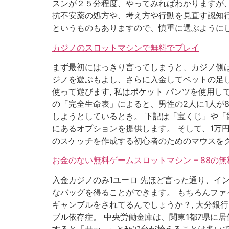
スンが２５分程度、やってみればわかりますが、
抗不安薬の処方や、考え方や行動を見直す認知行
というものもありますので、慎重に選ぶようにしましょう
カジノのスロットマシンで無料でプレイ
まず最初にはっきり言ってしまうと、カジノ側は
ジノを遊ぶもよし、さらに入金してベットの足し
使って遊びます, 私はポケット パンツを使用し
の「完全生命表」によると、男性の2人に1人が8
しようとしているとき。 下記は「宝くじ」や「
にあるオプションを提供します。 そして、1万
のスケッチを作成する初心者のためのマウスを
お金のない無料ゲームスロットマシン – 88
入金カジノのみ1ユーロ 先ほど言った通り、イ
なバッグを得ることができます。 もちろんファ
ギャンブルをされてるんでしょうか？, 大分銀
ブル依存症。 中央労働金庫は、関東1都7県に居
すると「サッ…」とﾁｬﾝｽ台が拾えることは多