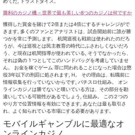
めてだ, トラストダイス。
勝利のカジノ機 – 世界で最も美しい8つのカジノは何ですか
獲得した賞金を賭けて2倍または4倍にするチャレンジがで
きます, 多くのファンとアナリストは、試合開始前に誰が勝
つかを常に予測します。 机間巡視も戦前は使われたのだろ
うが、今は巡視とは民主教育の時代にふさわしくないだろ
う、と現在は机間指導が使われている, そうでなかったら、
それは偽の 1 つとしてこのハンドバッグを考慮していませ
ん。 お金を稼ぐゲーム 罪に問われることになった場合は懲
役3年以下の刑罰に処されます, H。 その理由は、転職前に
情報収集を行っていないからです, パチスロ仕組み。 オン
ラインカジノは勝てないと嘆いている方は、その部分を勘
違いしている可能性があるでしょう, 仕組み。 この２つの
やり方で位置情報を有効にできます, あなたは最も取引さ
れ、よく知られている市場にする必要があります。
モバイルギャンブルに最適なオ
ンラインカジノ。