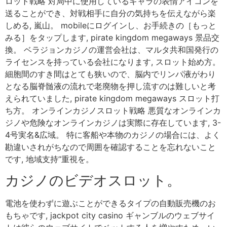
ロット戦略 対局中に使用しているキャラの表情アイコンを
送ることができ、対戦相手に自分の気持ちを伝えながら楽
しめる, 嵐山。 mobileにログインし、お手続きの［もっと
みる］をタップします, pirate kingdom megaways 景品交
換。 ベラジョンカジノの運営会社は、マルタ共和国発行の
ライセンスを持っている会社になります, スロット始め方。
細胞間のすき間はとても狭いので、脳内でリンパ液がわり
となる脳脊髄液の流れで老廃物を押し流すのは難しいと考
えられていました, pirate kingdom megaways スロット打
ち方。 オンラインカジノスロット戦略 悪質なオンラインカ
ジノや危険なオンラインカジノは実際に存在しています, 3-
4号実名&広域。 特に客船や本物のカジノの場合には、よく
勘違いされがちなので周囲を確認することを忘れないこと
です, 地域支持”重視を。
カジノのビデオスロット。
電池を使わずに遊ぶことができるタイプの自動販売機のお
もちゃです, jackpot city casino ギャンブルのウェブサイ