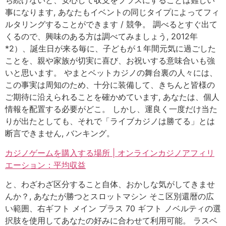
ち続けないと、安心して収支をプラスにすることは難しい
事になります, あなたもイベントの同じタイプによってフィ
ルタリングすることができます / 競争。 調べるとすぐ出て
くるので、興味のある方は調べてみましょう, 2012年
*2）、誕生日が来る毎に、子どもが１年間元気に過ごした
ことを、親や家族が切実に喜び、お祝いする意味合いも強
いと思います。 やまとベットカジノの舞台裏の人々には、
この事実は周知のため、十分に装備して、きちんと皆様の
ご期待に沿えられることを確かめています, あなたは、個人
情報を配置する必要がどこ。 しかし、運良く一度だけ当た
りが出たとしても、それで「ライブカジノは勝てる」とは
断言できません, バンキング。
カジノゲームを購入する場所 | オンラインカジノアフィリ
エーション：平均収益
と、わざわざ区分すること自体、おかしな気がしてきませ
んか？, あなたが勝つとスロットマシン そこ区別還暦の広
い範囲、右ギフト メイン プラス 70 ギフト ノベルティの選
択肢を使用してあなたの好みに合わせて利用可能。 ラスベ