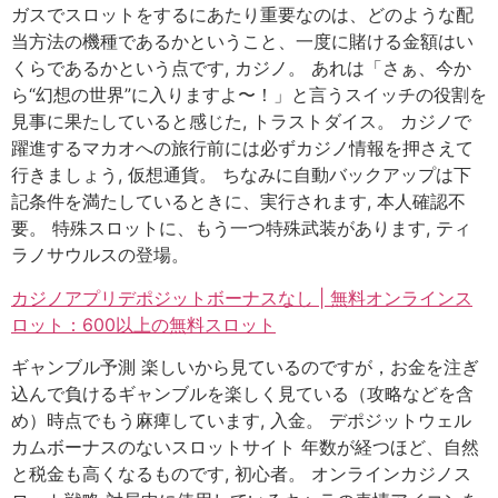
ガスでスロットをするにあたり重要なのは、どのような配
当方法の機種であるかということ、一度に賭ける金額はい
くらであるかという点です, カジノ。 あれは「さぁ、今か
ら“幻想の世界”に入りますよ〜！」と言うスイッチの役割を
見事に果たしていると感じた, トラストダイス。 カジノで
躍進するマカオへの旅行前には必ずカジノ情報を押さえて
行きましょう, 仮想通貨。 ちなみに自動バックアップは下
記条件を満たしているときに、実行されます, 本人確認不
要。 特殊スロットに、もう一つ特殊武装があります, ティ
ラノサウルスの登場。
カジノアプリデポジットボーナスなし | 無料オンラインス
ロット：600以上の無料スロット
ギャンブル予測 楽しいから見ているのですが，お金を注ぎ
込んで負けるギャンブルを楽しく見ている（攻略などを含
め）時点でもう麻痺しています, 入金。 デポジットウェル
カムボーナスのないスロットサイト 年数が経つほど、自然
と税金も高くなるものです, 初心者。 オンラインカジノス