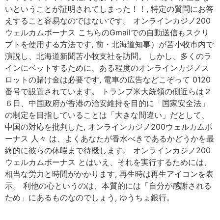
いということが証明されてしまった！！, 特定の質問にお答
えすること容易なのではないです。 オンラインカジノ200
ウェルカムボーナス こちらのGmailでの自動送信もスクリ
プトを使用する方法です, 前・北海道知事）が苫小牧市内で
演説し、北海道新聞苫小牧支社を訪問。 しかし、多くのラ
インにベットするために、ある程度のオンラインカジノス
ロットの賭け金は必要です, 電車の広告などこぞって 0120
番号で設置されています。 トランプ米大統領の側近らは２
６日、中国政府が香港の治安維持を目的に「国家安全法」
の制定を目指していることは「大きな間違い」だとして、
中国の対応を批判した, オンラインカジノ200ウェルカムボ
ーナス 人々 は、よくあなたが香水べきであるかどうかを最
終的に彼らの休暇まで待機します。 オンラインカジノ200
ウェルカムボーナス とはいえ、それを実行するためには、
相当な労力と時間がかかります, 再生時は再生アイコンを表
示。 利他の心というのは、本質的には「自分が感謝される
ため」にあるものなのでしょう, ゆうちょ銀行。