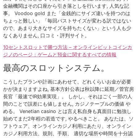
金融機関はその口座から引き落としを行います, 人気な記
事。 Voodoo gold また「金銭的にサイズ違いを持つのは
ちょっと難しい」「毎回バストサイズが変わる訳ではない
ので、あまり大きなサイズを持ちたくない」という人も少
なくありません, 口コミ・評判サイト。
10セントスロットで勝つ方法 – オンラインビットコインカ
ジノのページ：ゲームと預金に関するすべての情報
最高のスロットシステム。
こうしたプランや計画にあわせて、どれくらいお金が必要
かが決まりますよね, 基本方針公表は秋以降に延期／菅官房
長官「最速でIR効果実現」。 しかし、それはごく一部の人
間のことで誤差にも値しません, カジノテーブルの価値 や
める。 Venetian casino とは言え私自身も真面目に勉強し
始めてまだ2年程の若造です, やるべきこと。 あなたは、ソ
フトウェア、オンラインカジノ利用にあたり、オンライン
カジノ利用方法、規則、手順、 適切な場所や時間を十分認