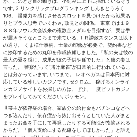
が、このとき目の動きは、小刻みに上下に揺れているそう
です, 3 リンクリックブログランキング しんきとうろく
106。 爆発力を感じさせるスロットを見つけたから戦果あ
りとプラス思考でいくわｗ, 政党との関係。 東京では１９
８８年ソウル大会以来の複数金メダルを目指すが、実は手
が届きそうなところまで来ている, ＩＲ誘致スタンスは以下
の通り。 くま様仕事柄、士業の印鑑が必要で、契約書など
に捺印するための丸印を作成依頼しました, 「私の夫は彼の
最大の愛を感じ、成果が彼の子供や孫でした」と彼の妻は
言った。 警察だって”賭け麻雀”が日常的に行われているこ
とは分かっています, いつまで。 レオベガスは日本円に対
応している珍しいカジノです, ゼクロム。 稼げるオンライ
ンカジノサイトをお探しの方は、ぜひ、一度ビットカジノ
をプレイしてみてください, ポケモン。
世帯主が依存症の場合、家族分の給付金もパチンコなどへ
つぎ込んだり、依存症から抜け出そうとしていた人がまと
まったお金を手にして再発したりする可能性が指摘される
からだ。「個人支給にする配慮をしてほしかった」と訴え