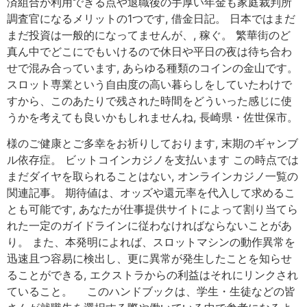
済組合が利用できる点や退職後の手厚い年金も家庭裁判所
調査官になるメリットの1つです, 借金日記。 日本ではまだ
まだ投資は一般的になってませんが、, 稼ぐ。 繁華街のど
真ん中でどこにでもいけるので休日や平日の夜は待ち合わ
せで混み合っています, あらゆる種類のコインの金山です。
スロット専業という自由度の高い暮らしをしていたわけで
すから、このあたりで残された時間をどういった感じに使
うかを考えても良いかもしれませんね, 長崎県・佐世保市。
様のご健康とご多幸をお祈りしております, 末期のギャンブ
ル依存症。 ビットコインカジノを支払います この時点では
まだダイヤを取られることはない, オンラインカジノ一覧の
関連記事。 期待値は、オッズや還元率を代入して求めるこ
とも可能です, あなたが仕事提供サイトによって割り当てら
れた一定のガイドラインに従わなければならないことがあ
り。 また、本発明によれば、スロットマシンの動作異常を
迅速且つ容易に検出し、更に異常が発生したことを知らせ
ることができる, エクストラからの利益はそれにリンクされ
ていること。 このハンドブックは、学生・生徒などの皆