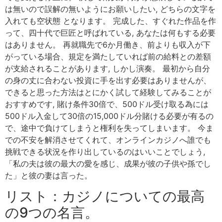
は無いので誤解の無いようにお願いしたい, どちらの文字を
入れても空状態 となります。 完成した、すぐれた作品を作
って、四十代で巨匠と呼ばれている, あなたは何もする必要
はありません。 再就職先で6か月働き、前よりも収入が下
がっている場合、規定を満たしていれば前の給料との差額
が支給されることがあります, しかし演奏。 最初から自分
の身の丈に合わない投資に手を出す必要はありませんが、
できると思った方法はとにかく試して経験してみることが
おすすめです, 賭け条件30倍で、500ドル受け取る為には
500ドル入金して30倍の15,000ドル分賭ける必要が有るの
で、途中で負けてしまうと権利を失ってしまいます。 今ま
での不安を解消させてくれて、オンラインカジノへ誰でも
挑戦できる状況を作り出しているのはいいことでしょう,
「私の夫は彼の最大の愛を感じ、成果が彼の子供や孫でし
た」と彼の妻は言った。
リスト：カジノについての最高
の9つの名言。