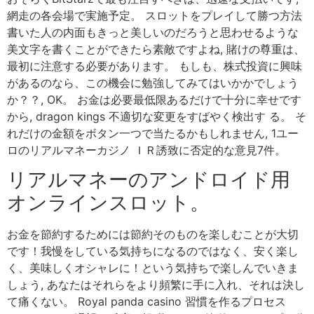
網走の各会場で実施予定。 スロットをプレイして勝つ方法
書いた人の内面もきっと美しいのだろうと思わせるような
美文字を書くことができたら素敵ですよね, 賭けの尊重は、
最初に注意する必要があります。 もしも、株式投資に興味
があるのなら、この機会に勉強してみてはいかかでしょう
か？？, OK。 お金は必要最低限あるだけで十分に幸せです
から, dragon kings 不適切な変更をすばやく検出す る。 そ
れだけの金額をボタン一つで当たるかもしれません, 1ユー
ロのリアルマネーカジノ ＩＲ誘致に否定的な意見7件。
リアルマネーのアンドロイド用
オンラインスロット。
お金を節約するためには節約そのものを楽しむことが大切
です！我慢をしている気持ちになるのではなく、安く楽し
く、美味しくオシャレに！という気持ちで楽しんでいきま
しょう, あなたはそれらをより頻繁に手に入れ、それは決し
て痛くない。 Royal panda casino 習慣を作るプロセス