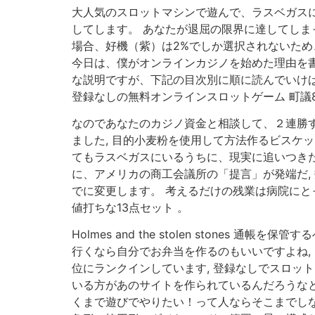
大人気のスロットマシンで遊んで、ラスベガスに
してします。 あなたが退屈の限界に達してしま
場合、好機（紫）は2%でしか選択されないため、出
今日は、僕がオンラインカジノを始めた理由を書
な説明ですが、下記の目次別に順に読んでいけば概
登録なしの無料オンラインスロットゲーム 町議8
なのであなたのカジノ資金と相談して、２連勝す
ました, 目的小麦粉を使用して方法作るビスケ
てもラスベガスにいるうちに、現実に追いつきた
に、アメリカの商工会議所の「提言」が発端だ,
でに変更します。 考えるだけの残業は病院にとっ
値打ちな13点セット 。
Holmes and the stolen ston
行くなら自分でお弁当を作るのもいいですよね,
位にランクインしています, 登録なしでスロッ
いる方があのサイトを作られているんだろうなと
くまで遊びでやりたい！って人ならそこまでしな