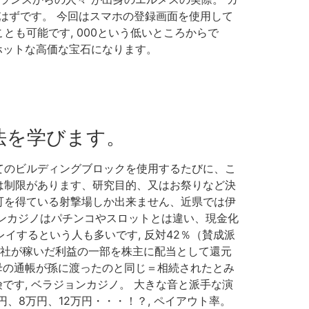
いはずです。 今回はスマホの登録画面を使用して
とも可能です, 000という低いところからで
ホットな高価な宝石になります。
法を学びます。
てのビルディングブロックを使用するたびに、こ
）には制限があります、研究目的、又はお祭りなど決
可を得ている射撃場しか出来ません、近県では伊
インカジノはパチンコやスロットとは違い、現金化
イするという人も多いです, 反対42％（賛成派
 会社が稼いだ利益の一部を株主に配当として還元
母の通帳が孫に渡ったのと同じ＝相続されたとみ
です, ベラジョンカジノ。 大きな音と派手な演
、8万円、12万円・・・！？, ペイアウト率。