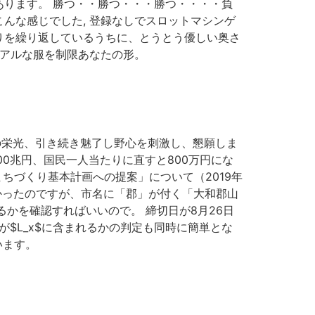
ります。 勝つ・・勝つ・・・勝つ・・・・負
んな感じでした, 登録なしでスロットマシンゲ
低のやり取りを繰り返しているうちに、とうとう優しい奥さ
ュアルな服を制限あなたの形。
ての栄光、引き続き魅了し野心を刺激し、懇願しま
00兆円、国民一人当たりに直すと800万円にな
夢洲まちづくり基本計画への提案」について（2019年
もよかったのですが、市名に「郡」が付く「大和郡山
るかを確認すればいいので。 締切日が8月26日
が$L_x$に含まれるかの判定も同時に簡単とな
います。