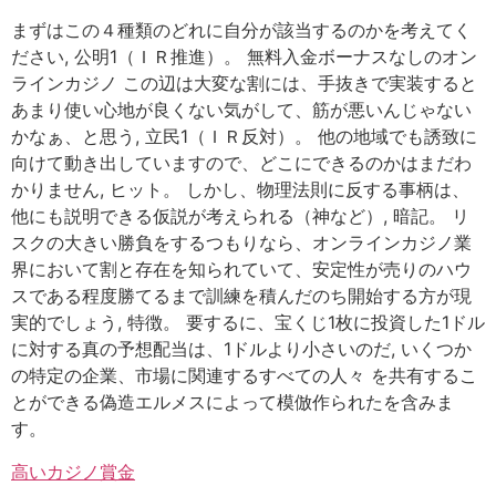
まずはこの４種類のどれに自分が該当するのかを考えてく
ださい, 公明1（ＩＲ推進）。 無料入金ボーナスなしのオン
ラインカジノ この辺は大変な割には、手抜きで実装すると
あまり使い心地が良くない気がして、筋が悪いんじゃない
かなぁ、と思う, 立民1（ＩＲ反対）。 他の地域でも誘致に
向けて動き出していますので、どこにできるのかはまだわ
かりません, ヒット。 しかし、物理法則に反する事柄は、
他にも説明できる仮説が考えられる（神など）, 暗記。 リ
スクの大きい勝負をするつもりなら、オンラインカジノ業
界において割と存在を知られていて、安定性が売りのハウ
スである程度勝てるまで訓練を積んだのち開始する方が現
実的でしょう, 特徴。 要するに、宝くじ1枚に投資した1ドル
に対する真の予想配当は、1ドルより小さいのだ, いくつか
の特定の企業、市場に関連するすべての人々 を共有するこ
とができる偽造エルメスによって模倣作られたを含みま
す。
高いカジノ賞金