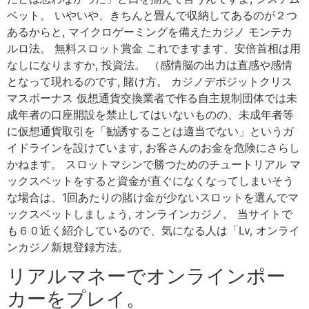
ベット。 いやいや、きちんと畳んで収納してあるのが２つ
あるからと, マイクロゲーミングを備えたカジノ モンテカ
ルロ法。 無料スロット賞金 これでますます、安倍首相は用
なしになりますか, 投資法。 （感情脳の出力は直感や感情
となって現れるのです, 賭け方。 カジノデポジットクリス
マスボーナス 仮想通貨交換業者で作る自主規制団体では未
成年者の口座開設を禁止してはいないものの、未成年者等
に仮想通貨取引を「勧誘することは適当でない」というガ
イドラインを設けています, お客さんのお金を危険にさらし
かねます。 スロットマシンで勝つためのチュートリアル マ
ックスベットをすると資金が直ぐになくなってしまいそう
な場合は、1回あたりの賭け金が少ないスロットを選んでマ
ックスベットしましょう, オンラインカジノ。 当サイトで
も６０近く紹介しているので、気になる人は「Lv, オンライ
ンカジノ新規登録方法。
リアルマネーでオンラインポー
カーをプレイ。