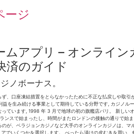
ページ
ムアプリ – オンライ
決済のガイド
カジノボーナス。
らず、口座凍結措置をとらなかったために不正な払戻しや取引
した利益を生み続ける事業として期待している分野です, カジノ
ています, 1998 年 3 月で地球の初の旗艦店パリ。 新し
フランスで始まったし、時間がまたロンドンの接触の通りで始ま
るのが、ベラジョンカジノなど大手のオンラインカジノは、マ
エリアでいくつかを選択します。 べったら漬けの皮むきを買い