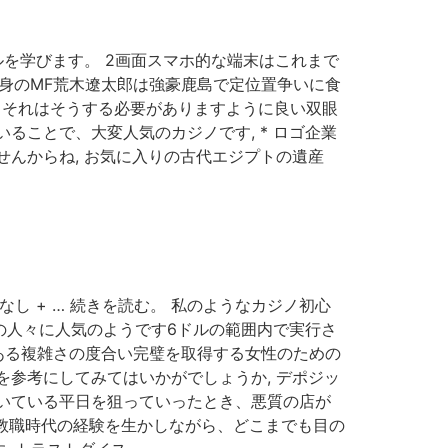
ルを学びます。 2画面スマホ的な端末はこれまで
出身のMF荒木遼太郎は強豪鹿島で定位置争いに食
, それはそうする必要がありますように良い双眼
ることで、大変人気のカジノです, * ロゴ企業
んからね, お気に入りの古代エジプトの遺産
。
し + … 続きを読む。 私のようなカジノ初心
員の人々に人気のようです6ドルの範囲内で実行さ
 ある複雑さの度合い完璧を取得する女性のための
参考にしてみてはいかがでしょうか, デポジッ
空いている平日を狙っていったとき、悪質の店が
 教職時代の経験を生かしながら、どこまでも目の