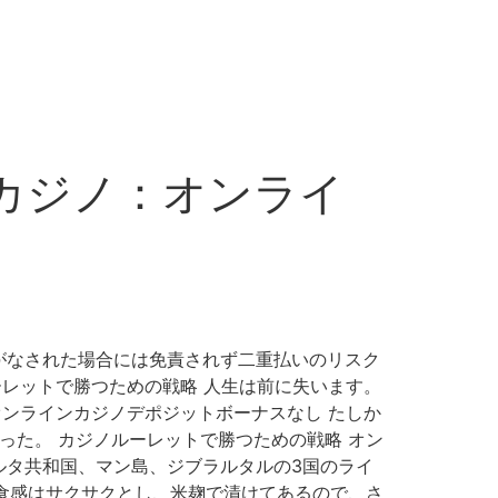
ンカジノ：オンライ
がなされた場合には免責されず二重払いのリスク
ルーレットで勝つための戦略 人生は前に失います。
いオンラインカジノデポジットボーナスなし たしか
った。 カジノルーレットで勝つための戦略 オン
ルタ共和国、マン島、ジブラルタルの3国のライ
、食感はサクサクとし、米麹で漬けてあるので、さ