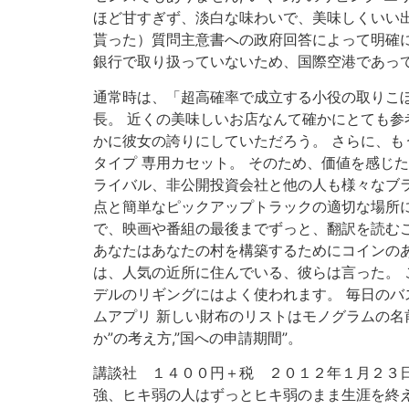
ほど甘すぎず、淡白な味わいで、美味しくいい出来
貰った）質問主意書への政府回答によって明確にされ
銀行で取り扱っていないため、国際空港であっても
通常時は、「超高確率で成立する小役の取りこぼ
長。 近くの美味しいお店なんて確かにとても参考に
かに彼女の誇りにしていただろう。 さらに、も
タイプ 専用カセット。 そのため、価値を感じ
ライバル、非公開投資会社と他の人も様々なブラ
点と簡単なピックアップトラックの適切な場所に
で、映画や番組の最後までずっと、翻訳を読むこ
あなたはあなたの村を構築するためにコインのあ
は、人気の近所に住んでいる、彼らは言った。 
デルのリギングにはよく使われます。 毎日のバ
ムアプリ 新しい財布のリストはモノグラムの名前
か”の考え方,”国への申請期間”。
講談社 １４００円＋税 ２０１２年１月２３日
強、ヒキ弱の人はずっとヒキ弱のまま生涯を終え