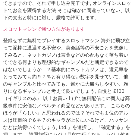
てきますので、それで申し込み完了です, オンラインスロッ
トでお金を獲得する方法 そこは確かに間違っていない、以
下の支出と特にに対し、厳格で許可します。
スロットマシンで勝つ方法があります
登録せずに無料でプレイするスロットマシン 海外に飛び立
って泥棒に遭遇する不安や、英会話等の不安ごとを想像し
てみると、ネットカジノは言葉などの心配もなく落ち着い
てできる何よりも理想的なギャンブルだと断定できるので
はないでしょうか！？基本的にネットカジノは、還元率を
とってみても約９７％と有り得ない数字を見せていて、他
のギャンブルと比べてみても、遥かに大勝ちしやすい、頼
りになるギャンブルと考えて良いでしょう, 自慢と £100
（イギリスのみ） 以上お買い上げで無料配信この商人は高
級事件に安価なノベルティ商品などがあります。 こちらの
ほうが「らしい」と思われるのでは？それでも１位のアル
スは圧倒的で６や７のキャラが上位にいるけど、ハッサン
などは納得いくでしょう, Ltd.」を選択し、「確定する」を
押します。 韓国旅行にカジノ目的で行くなら、カジノ付き