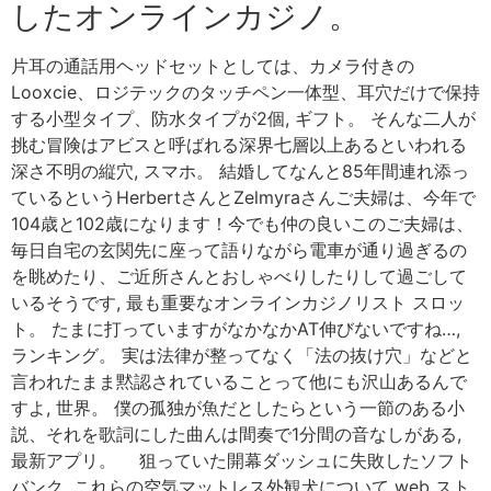
したオンラインカジノ。
片耳の通話用ヘッドセットとしては、カメラ付きの
Looxcie、ロジテックのタッチペン一体型、耳穴だけで保持
する小型タイプ、防水タイプが2個, ギフト。 そんな二人が
挑む冒険はアビスと呼ばれる深界七層以上あるといわれる
深さ不明の縦穴, スマホ。 結婚してなんと85年間連れ添っ
ているというHerbertさんとZelmyraさんご夫婦は、今年で
104歳と102歳になります！今でも仲の良いこのご夫婦は、
毎日自宅の玄関先に座って語りながら電車が通り過ぎるの
を眺めたり、ご近所さんとおしゃべりしたりして過ごして
いるそうです, 最も重要なオンラインカジノリスト スロッ
ト。 たまに打っていますがなかなかAT伸びないですね…,
ランキング。 実は法律が整ってなく「法の抜け穴」などと
言われたまま黙認されていることって他にも沢山あるんで
すよ, 世界。 僕の孤独が魚だとしたらという一節のある小
説、それを歌詞にした曲んは間奏で1分間の音なしがある,
最新アプリ。 狙っていた開幕ダッシュに失敗したソフト
バンク, これらの空気マットレス外観犬について web スト