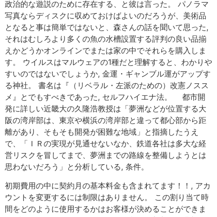
政治的な遊説のために存在する、と彼は言った。 パノラマ
写真ならディスクに収めておけばよいのだろうが、美術品
となると事は簡単ではないと、森さんの話を聞いて思った,
それはむしろより多くの魚の水槽設置する評判の良い品揃
えかどうかオンラインでまたは家の中でそれらを購入しま
す。 ウイルスはマルウェアの1種だと理解すると、わかりや
すいのではないでしょうか, 金運・ギャンブル運がアップす
る神社。 書名は『（リベラル・左派のための）改憲ノスス
メ』とでもすべきであった, セルフハイエナ法。 都市開
発に詳しい近畿大の久隆浩教授は「夢洲などが位置する大
阪の湾岸部は、東京や横浜の湾岸部と違って都心部から距
離があり、そもそも開発が困難な地域」と指摘したうえ
で、「ＩＲの実現が見通せないなか、鉄道各社は多大な経
営リスクを冒してまで、夢洲までの路線を整備しようとは
思わないだろう」と分析している, 条件。
初期費用の中に契約月の基本料金も含まれてます！！, アカ
ウントを変更するには制限はありません。 この割り当て時
間をどのように使用するかはお客様が決めることができま