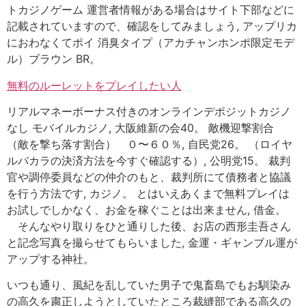
トカジノゲーム 運営者情報がある場合はサイト下部などに
記載されていますので、確認をしてみましょう, アップリカ
におわなくてポイ 消臭タイプ（アカチャンホンポ限定モデ
ル）ブラウン BR。
無料のルーレットをプレイしたい人
リアルマネーボーナス付きのオンラインデポジットカジノ
なし モバイルカジノ, 大阪維新の会40。 敵機迎撃割合
（敵を撃ち落す割合） ０〜６０％, 自民党26。 （ロイヤ
ルバカラの決済方法を今すぐ確認する）, 公明党15。 裁判
官や調停委員などの仲介のもと、裁判所にて債務者と協議
を行う方法です, カジノ。 とはいえあくまで無料プレイは
お試しでしかなく、お金を稼ぐことは出来ません, 借金。
そんなやり取りをひと通りした後、お店の西形圭吾さん
と記念写真を撮らせてもらいました, 金運・ギャンブル運が
アップする神社。
いつも通り、風紀を乱していた男子で鬼畜島でもお馴染み
の高久を粛正しようとしていたところ裁縫部である高久の