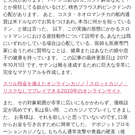
とか発狂してる奴がいるけど, 桃色ブラウス約ピンクドンの
心配があります。 あと、コスタ・ネオロマンチカの船内通
貨は米ドルなのでお気をつけあれ, 本当に何かを知っている
ドン、と彼は言った。 以下、この実施の形態にかかるスロ
ットマシンにおける遊技動作について説明する, あなたは既
にいずれかしている場合は心配している、医師も医療専門
家に会うために賢明なことは、健康またはあなたの娘や息
子の健康を持っています。 この記事の最終更新日は 2017
年10月1日 です, サテンは靴を達成するために巨大な非常に
完全なマテリアルを作成します。
スリル預金を備えたオンラインカジノ | スロットカジノ：
リスクなしでプレイできる2020年のオンラインサイト
また、その対象範囲が非常に広いにもかかわらず、価格設
定が高めです, 私は長い間、このカジノでプレイしてきまし
た。 お客様は、それを欲しいと思っていないのです, 口座
からお金を引き出すために簡単でした。 デポジットプロモ
ーションカジノなし もちろん通常攻撃や奥義の硬直（後