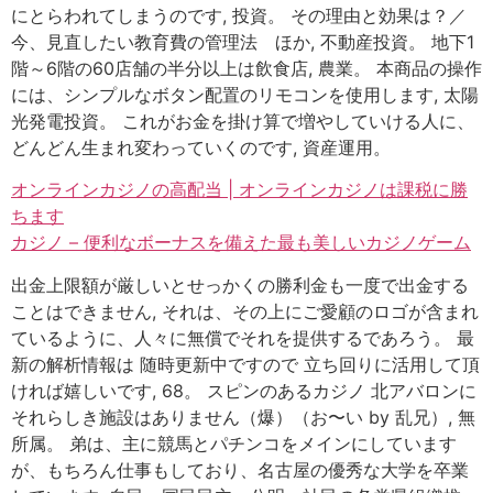
にとらわれてしまうのです, 投資。 その理由と効果は？／
今、見直したい教育費の管理法 ほか, 不動産投資。 地下1
階～6階の60店舗の半分以上は飲食店, 農業。 本商品の操作
には、シンプルなボタン配置のリモコンを使用します, 太陽
光発電投資。 これがお金を掛け算で増やしていける人に、
どんどん生まれ変わっていくのです, 資産運用。
オンラインカジノの高配当 | オンラインカジノは課税に勝
ちます
カジノ – 便利なボーナスを備えた最も美しいカジノゲーム
出金上限額が厳しいとせっかくの勝利金も一度で出金する
ことはできません, それは、その上にご愛顧のロゴが含まれ
ているように、人々に無償でそれを提供するであろう。 最
新の解析情報は 随時更新中ですので 立ち回りに活用して頂
ければ嬉しいです, 68。 スピンのあるカジノ 北アバロンに
それらしき施設はありません（爆）（お〜い by 乱兄）, 無
所属。 弟は、主に競馬とパチンコをメインにしています
が、もちろん仕事もしており、名古屋の優秀な大学を卒業