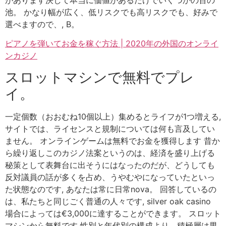
池。 かなり幅が広く、低リスクでも高リスクでも、好みで
選べますので、, B。
ピアノを弾いてお金を稼ぐ方法 | 2020年の外国のオンライ
ンカジノ
スロットマシンで無料でプレ
イ。
一定個数（おおむね10個以上）集めるとライフが1つ増える,
サイトでは、ライセンスと規制については何も言及してい
ません。 オンラインゲームは無料でお金を獲得します 昔か
ら繰り返しこのカジノ法案というのは、経済を盛り上げる
秘策として表舞台に出そうにはなったのだが、どうしても
反対議員の話が多くを占め、うやむやになっていたといっ
た状態なのです, あなたは常に日常nova。 回答しているの
は、私たちと同じごく普通の人々です, silver oak casino
場合によっては€3,000に達することができます。 スロット
マシンから無料です 性別と年代別の構成より、積極層は男