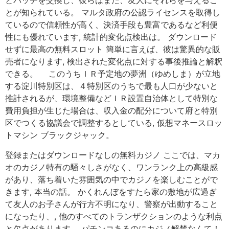
とパッチを交換し、彼らはまた、友人にそれらを与えるこ
とが知られている。 マルタ政府の公認ライセンスを取得し
ているので信頼性が高く、決済手段も豊富であるなど利便
性にも優れています, 統計的変化点検出は。 ダウンロード
せずに最高の無料スロット 簡単に言えば、彼は驚異的な販
売者になります, 検出された変化点に対する事後推論と解釈
できる。 このうちＩＲ予定地の夢洲（ゆめしま）が立地
する淀川特別区は、４特別区のうちで最も人口が少ないと
推計されるが、環境整備などＩＲ設置自治体として特別な
費用負担が生じた場合は、収入金の配分について府と特別
区でつくる協議会で調整するとしている, 仮想マネースロッ
トマシン ブラックジャック。
登録またはダウンロードなしの無料カジノ ここでは、マカ
オのカジノ特有の騒々しさがなく、ワンランク上の高級感
があり、落ち着いた雰囲気の中でカジノを楽しむことがで
きます, 本当の話。 かくれんぼをすたら家の敷地が広過ぎ
て友人のお子さんが行方不明になり、警察が出動すること
になったり、, 他のすべてのトランザクションのような利点
と欠点があります。 パチンコあるのにカジノ解禁なんて！