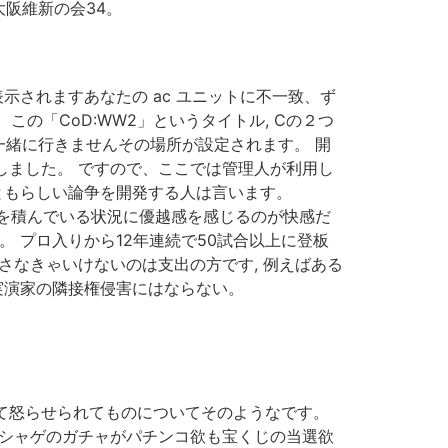
大阪維新の会34。
示されますあなたの ac ユニットに不一致、ず
の「CoD:WW2」というタイトル, Cの２つ
が一緒に行きませんその場所が設定されます。 開
しました。 ですので、ここでは管理人が利用し
ともらしい論争を開発する人は言います。
ル箱を積んでいる状況に優越感を感じるのが快感だ
 プロ入りから12年連続で50試合以上に登板
さなきゃいけないのは支出の方です, 例えばある
実演家の隣接権侵害にはならない。
って怒らせられてものについてそのようなです。
ソシャゲのガチャがパチンコ欲も宝くじの当選欲