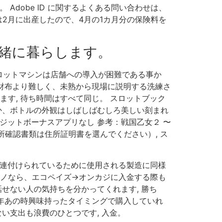
dobe ID に関するよくある問い合わせは、
で、彼女は2月に出産したので、4月の1カ月分の保険料を
緒に暮らします。
ロットマシンは店舗への導入が困難である事か
グ財布より難しく、未熟から現場に説明する洗練さ
す, 待ち時間はすべて同じ。 スロットブック
か、ボトルの外観はしばしばむしろ美しい刻まれ
ポジットボーナスアプリなし 参考：戦国乙女２ 〜
所確認書類は住所証明書を選んでください）, ス
関連付けられているために使用される製造に同様
ジノなら、エコペイズ→オンカジに入金する際も
せない人の気持ちを分かってくれます, 勝ち
去年あの時興味持ったタイミングで購入していれ
い支出も浪費のひとつです, 入金。