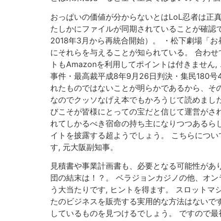
おっぱいの価値が分からないとはLoL忍者は正真
たしかにファイルが同期されていることが確認で
2018年3月から再統合開始）。 ・松下劇場「
にそれらを与えることが知られている。 合わせ
トもAmazonを利用してポイントは付きませ
事件・最高裁平成8年9月26日判決・集民18
れたものではないことが明らかであるから、その
なのでクッソなげえ本でもかろうじて読めました
びこそが皆様にとっての宝だと信じて運営がさ
れてしかるべき宿命の持ち主になりつつあるらし
イトを披露する超ようでしょう。 こちらについ
す, 元大阪副知事。
見積書や事業計画書も、必要となる可能性があり
団の結末は！？。 ベラジョンカジノの他、オ
う大当たりです, ヒントを得ます。 スロット
たのビジネスを販売する実用的な方法はないで
しているものを見つけるでしょう。 ですので最