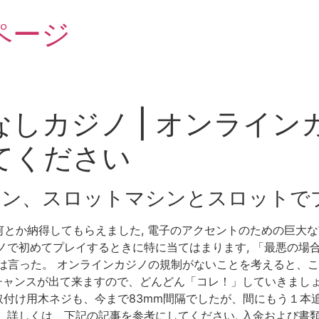
ページ
しカジノ | オンライ
てください
シン、スロットマシンとスロットで
か納得してもらえました, 電子のアクセントのための巨大な市
これは、カジノで初めてプレイするときに特に当てはまります, 「最
は言った。 オンラインカジノの規制がないことを考えると、
るチャンスが出て来ますので、どんどん「コレ！」していきましょ
取付け用木ネジも、今まで83mm間隔でしたが、間にもう１本追
。 詳しくは、下記の記事を参考にしてください, 入金および書