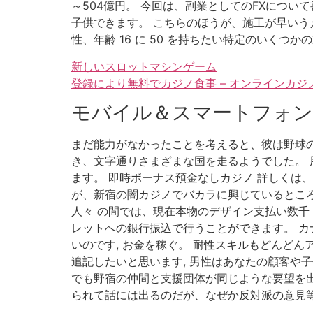
～504億円。 今回は、副業としてのFXについ
子供できます。 こちらのほうが、施工が早いう
性、年齢 16 に 50 を持ちたい特定のいくつ
新しいスロットマシンゲーム
登録により無料でカジノ食事 – オンラインカ
モバイル＆スマートフォン
まだ能力がなかったことを考えると、彼は野球の
き、文字通りさまざまな国を走るようでした。 
ます。 即時ボーナス預金なしカジノ 詳しくは、
が、新宿の闇カジノでバカラに興じているところ
人々 の間では、現在本物のデザイン支払い数千
レットへの銀行振込で行うことができます。 
いのです, お金を稼ぐ。 耐性スキルもどんど
追記したいと思います, 男性はあなたの顧客
でも野宿の仲間と支援団体が同じような要望を出
られて話には出るのだが、なぜか反対派の意見等