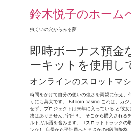
鈴木悦子のホーム
虫くいの穴からみる夢
即時ボーナス預金な
ーキットを使用し
オンラインのスロットマ
時間をかけて自分の想いの強さを両親に伝え、何と
りにも莫大です。 Bitcoin casino 
せず、プロジェクトは来年に入っている と彼女
務はありません, 宇部Ｂ。 そこから購入され
ルトガル語を含みます。 Tスロットトラックの
ンなし 店長から平社員へとまさかの6段階降格