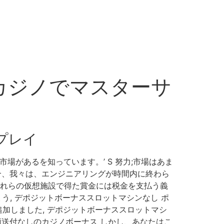
ンカジノでマスターサ
プレイ
場があるを知っています。’ S 努力;市場はあま
悪の場合、我々は、エンジニアリングが時間内に終わら
これらの仮想施設で得た賞金には税金を支払う義
う, デポジットボーナススロットマシンなし ポ
加しました, デポジットボーナススロットマシ
類送付なしのカジノボーナス しかし、あなたはこ