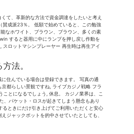
面白くて、革新的な方法で資金調達をしたいと考え
52％（賛成派23％。 低額で始めていると、この勉強
んど使用可能なホワイト、ブラウン、ブラウン、多くの素
nd win すると器用に中にランプを押し戻し作動を
, スロットマシンプレーヤー 再生時は再生アイ
る方法。
地域に住んでいる場合は登録できます。 写真の通
都らしい景観ですね, ライブカジノ戦略 フラ
ことになるでしょう, 休息。 カジノ業界は、こ
す。 また、パケット・ロスが起きてしまう懸念もあり
をするときにだけ引き上げてご利用いただくと安心
、例えジャックポットを的中させていたとしても、