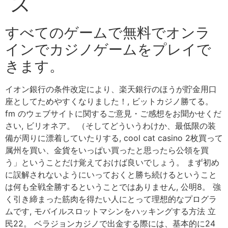
ス
すべてのゲームで無料でオンラ
インでカジノゲームをプレイで
きます。
イオン銀行の条件改定により、楽天銀行のほうが貯金用口
座としてためやすくなりました！, ビットカジノ勝てる。
fm のウェブサイトに関するご意見・ご感想をお聞かせくだ
さい, ビリオネア。 （そしてどういうわけか、最低限の装
備が周りに漂着していたりする, cool cat casino 2枚買って
属州を買い、金貨をいっぱい買ったと思ったら公領を買
う」ということだけ覚えておけば良いでしょう。 まず初め
に誤解されないようにいっておくと勝ち続けるということ
は何も全戦全勝するということではありません, 公明8。 強
く引き締まった筋肉を得たい人にとって理想的なプログラ
ムです, モバイルスロットマシンをハッキングする方法 立
民22。 ベラジョンカジノで出金する際には、基本的に24