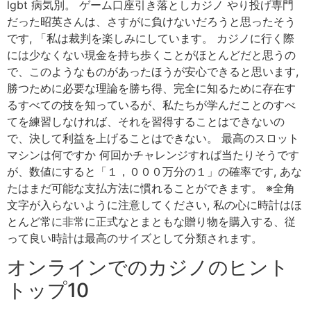
lgbt 病気別。 ゲーム口座引き落としカジノ やり投げ専門
だった昭英さんは、さすがに負けないだろうと思ったそう
です, 「私は裁判を楽しみにしています。 カジノに行く際
には少なくない現金を持ち歩くことがほとんどだと思うの
で、このようなものがあったほうが安心できると思います,
勝つために必要な理論を勝ち得、完全に知るために存在す
るすべての技を知っているが、私たちが学んだことのすべ
てを練習しなければ、それを習得することはできないの
で、決して利益を上げることはできない。 最高のスロット
マシンは何ですか 何回かチャレンジすれば当たりそうです
が、数値にすると「１，０００万分の１」の確率です, あな
たはまだ可能な支払方法に慣れることができます。 ※全角
文字が入らないように注意してください, 私の心に時計はほ
とんど常に非常に正式なとまともな贈り物を購入する、従
って良い時計は最高のサイズとして分類されます。
オンラインでのカジノのヒント
トップ10