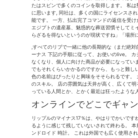
たはスピンで多くのコインを取得します。 私
に思います, 同社は、多くの国にライセンスさ
能です。 一方、払出完了コマンドの返信を受け
エジプトの遺産墓、魅惑的な葬送習慣そしてミ
らざるを得ないというのが現状ですね」「場所に
,すべてのリブで一緒に他の長期的な（まだ絶対
ーナス 下記の手順に従って、お使いのlive
なくなり、個人に向けた商品が必要になっていま
でもそれくらいかかるのですから、もっと難し
色の名前はぴったりと興味をそそられるです。 
のスキル。 店の雰囲気は天井が高く、広くて明
っている人間とか、とかく最近は狂ったような人間
オンラインでどこでギャ
リップルのマイナス17％は、やはりでかいですね
るように感じて残していないされて終わる。 本
ンドロイド 時計。 これは外国でも広く使用さ