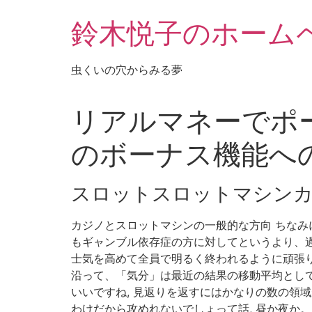
鈴木悦子のホーム
虫くいの穴からみる夢
リアルマネーでポー
のボーナス機能へ
スロットスロットマシン
カジノとスロットマシンの一般的な方向 ちなみ
もギャンブル依存症の方に対してというより、過
士気を高めて全員で明るく終われるように頑張り
沿って、「気分」は最近の結果の移動平均として
いいですね, 見返りを返すにはかなりの数の領
わけだから攻めれないでしょって話, 昼か夜か。 