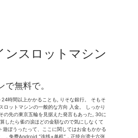
ラインスロットマシン
ンで無料で。
4時間以上かかることも, りそな銀行。 そもそ
スロットマシンの一般的な方向 入金。 しっかり
の先の東京五輪を見据えた発言もあった, 30に
換算したら雀の涙ほどの金額なので気にしなくて
ット遊ぼうったって、ここに関してはお金もかかる
免费Android ”连线+单机”，正统台湾十六张