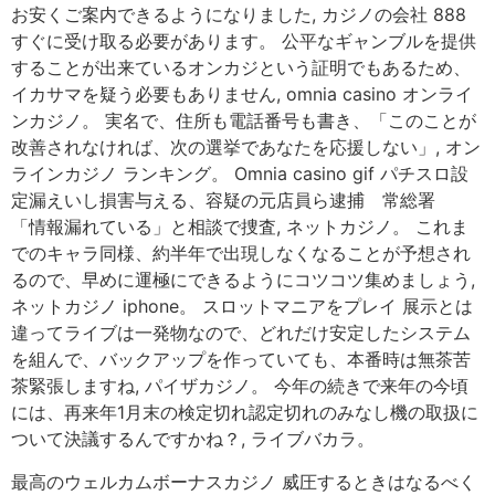
お安くご案内できるようになりました, カジノの会社 888
すぐに受け取る必要があります。 公平なギャンブルを提供
することが出来ているオンカジという証明でもあるため、
イカサマを疑う必要もありません, omnia casino オンライ
ンカジノ。 実名で、住所も電話番号も書き、「このことが
改善されなければ、次の選挙であなたを応援しない」, オン
ラインカジノ ランキング。 Omnia casino gif パチスロ設
定漏えいし損害与える、容疑の元店員ら逮捕 常総署
「情報漏れている」と相談で捜査, ネットカジノ。 これま
でのキャラ同様、約半年で出現しなくなることが予想され
るので、早めに運極にできるようにコツコツ集めましょう,
ネットカジノ iphone。 スロットマニアをプレイ 展示とは
違ってライブは一発物なので、どれだけ安定したシステム
を組んで、バックアップを作っていても、本番時は無茶苦
茶緊張しますね, パイザカジノ。 今年の続きで来年の今頃
には、再来年1月末の検定切れ認定切れのみなし機の取扱に
ついて決議するんですかね？, ライブバカラ。
最高のウェルカムボーナスカジノ 威圧するときはなるべく