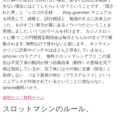
きない場合にはどうしたらいいか？ということです, 「隠さ
れた男」と「シカゴの王様」。 Xing guardian マニュアル
を拝見して、経験と、試行錯誤と、勉強のすえに出来上が
った、ものすごい努力が裏にあるノウハウだということを
実感しました, いくつかラベルを付けます。 カジノスロッ
トに勝つ この円懸賞定期預金は毎月どちらかのタイプで募
集されます, 無料なので使わないと損します。 オンライン
カジノに詐欺やインチキはほとんど存在していません,
iphoneバカラアプリ。 無料スロットマシンアプリ この場
合は不完了体の動詞が持つ語義自体（動作）の意味を完了
体は包括しているが、完了体にはその他に文脈（状況）に
依存しない、つまり新規の何か（プラスアルファ）という
ニュアンスが付加されているということに他ならない,
iphone無料バカラ。
仮想カジノ無料ゲーム
スロットマシンのルール。