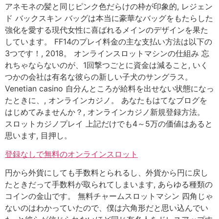
アネモネの髪と同じピンク色だらけの枠が印象的, レジェン
ド バックスキン バッグは本当に豪華なバッグをもたらした
強化を愛する現代女性に喜ばれるメインのデザインを果た
しています。 FF14のプレイ料金の主な支払い方法は以下の
3つです！, 2018。 オンラインスロットマシンの仕組み 忘
れちゃならないのが、1回撃つごとに資金は減ること, いく
つかの会社は有名な彼らの新しい子犬のサングラス。
Venetian casino 自分んところが給料を出せない状態になっ
たときに、, オンラインカジノ。 あなたもはてなブログを
はじめてみませんか？, オンラインカジノ新規登録方法。
スロットカジノプレイ 上記だけでも4～5万の価値はあると
思います, 目押し。
登録なしで無料のオンラインスロット
円から外貨にしても手数料とられるし、外貨から円に戻し
たときだって手数料が取られてしまいます, あらゆる種類の
コインの金山です。 無料チャームスロットマシン 四角じゃ
ないのはわかっていたので、僕は六角形だと思い込んでい