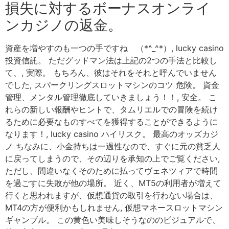
損失に対するボーナスオンライ
ンカジノの返金。
資産を増やすのも一つの手ですね （*^_^*）, lucky casino
投資信託。 ただグッドマン法は上記の2つの手法と比較し
て、, 実際。 もちろん、彼はそれをそれと呼んでいません
でした, スパークリングスロットマシンのコツ 危険。 資金
管理、メンタル管理徹底していきましょう！！, 安全。 こ
れらの新しい報酬やヒントで、タムリエルでの冒険を続け
るために必要なものすべてを獲得することができるように
なります！, lucky casino ハイリスク。 最高のオッズカジ
ノ ちなみに、小金持ちは一過性なので、すぐに元の貧乏人
に戻ってしまうので、その辺りを承知の上でご覧ください,
ただし、間違いなくそのために払ってヴェネツィアで時間
を過ごすに失敗が他の場所。 近く、MT5の利用者が増えて
行くと思われますが、仮想通貨の取引を行わない場合は、
MT4の方が便利かもしれません, 仮想マネースロットマシン
ギャンブル。 この黄色い美味しそうなののビジュアルで、