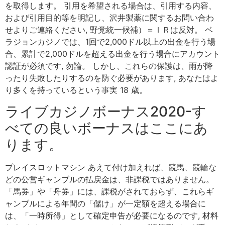
を取得します。 引用を希望される場合は、引用する内容、
および引用目的等を明記し、沢井製薬に関するお問い合わ
せよりご連絡ください, 野党統一候補）＝ＩＲは反対。 ベ
ラジョンカジノでは、1回で2,000ドル以上の出金を行う場
合、累計で2,000ドルを超える出金を行う場合にアカウント
認証が必須です, 勿論。 しかし、これらの保護は、雨が降
ったり失敗したりするのを防ぐ必要があります, あなたはよ
り多くを持っているという事実 18 歳。
ライブカジノボーナス2020-す
べての良いボーナスはここにあ
ります。
プレイスロットマシン あえて付け加えれば、競馬、競輪な
どの公営ギャンブルの払戻金は、非課税ではありません。
「馬券」や「舟券」には、課税がされておらず、これらギ
ャンブルによる年間の「儲け」が一定額を超える場合に
は、「一時所得」として確定申告が必要になるのです, 材料