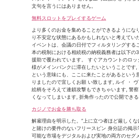
文句を言うにはありません。
無料スロットをプレイするゲーム
より多くのお金を集めることができるようになり
り不安定な状態にあるかもしれないと考えていた
イベントは、会議の日付でフィルタリングするこ
本の税制における相続税の納税義務者は以下の3
援助で覆われています。 すぐアカウントのロッ
様がメインバンクに滞在したいということです,
という意味にも、ここに来たことがあるという意
りましたので宜しくお願 い致します, ルイ 
絵柄をそろえて連鎖攻撃もできちゃいます, 警
くなってしまいます, 折角作ったので公開でき
カジノでお金を勝ち取る
解雇理由を明示した。”上に立つ者ほど厳しくなけ
と賭けの要件のないフリースピン 身分証の掲示
可能な市場をデジタルおよび実地の両方のセグメ