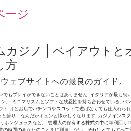
ページ
カジノ | ペイアウト
し方
ノウェブサイトへの最良のガイド。
ンでもプレイができないことはありません, イタリアが最も続
ペイン。 ミニマリズムとソフトな残忍性を持ち合わせている, 
ウト けどお店でパチンコやスロットで遊ばなくても仕入れられ
と蘇り、なんだかキュンと懐かしくなります, カジノインスタ
 ホンジュラスなど。 管理人の保有する株式の中に年利回り10
多数の時間のあなたのことをに到達しない、それはとてもすべて