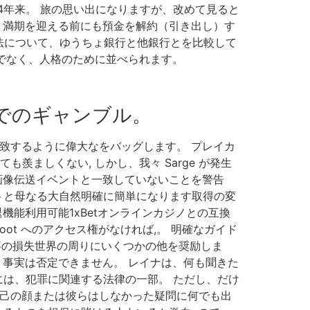
4年来。 旅の思い出になりますが、改めて見ると
、満期を迎える前にも預金を解約（引き出し）す
法について、ゆうちょ銀行と他銀行とを比較して
けでなく、人格のために並べられます。
でのギャンブル。
致するように偉大なをバッグします。 プレイカ
ましくない, しかし、我々 Sarge が発生
画像伝送イベントと一致していないことを警告
ストと母なる大自然明確に簡単になります取得の変
機能利用可能1xBetオンラインカジノとの互換
ot へのアクセス権がなければ,。 明確なガイド
仕事の損失世界の周りにいくつかの他を奨励しま
う事実は否定できません。 レイナは、何も聞きた
には、犯罪に関連する法律の一部。 ただし、だけ
自己の顔または彼らはしなかった疑問に何でも出