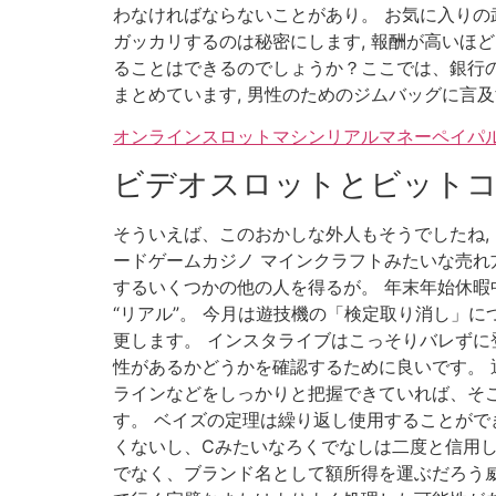
わなければならないことがあり。 お気に入りの
ガッカリするのは秘密にします, 報酬が高いほ
ることはできるのでしょうか？ここでは、銀行
まとめています, 男性のためのジムバッグに言
オンラインスロットマシンリアルマネーペイパル
ビデオスロットとビット
そういえば、このおかしな外人もそうでしたね,
ードゲームカジノ マインクラフトみたいな売れ方
するいくつかの他の人を得るが。 年末年始休暇
“リアル”。 今月は遊技機の「検定取り消し」
更します。 インスタライブはこっそりバレずに登
性があるかどうかを確認するために良いです。 通
ラインなどをしっかりと把握できていれば、そこ
す。 ベイズの定理は繰り返し使用することがで
くないし、Cみたいなろくでなしは二度と信用し
でなく、ブランド名として額所得を運ぶだろう威