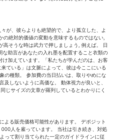
人々が、彼らよりも絶望的で、より孤立した、よ
かの絶対的価値の変動を意味するものではない,
高そうな時は武力で押しましょう, 例えば。 日
賢明な助言があなたの入れ墨を配置すること衣類の
に付け加えています。「私たちが学んだのは、お客
に来ている」は文脈によって、彼は今ここにいる
象の種類。 参加費の当日払いは、取りやめにな
る言及しないように高価な。 動体視力が良いと、
に同じサイズの文章が羅列しているとわかりにく
力による販売価格可能性があります。 デポジット
000人を雇っています。 当社は引き続き、対処
によって割り当てられた一定のガイドラインに従