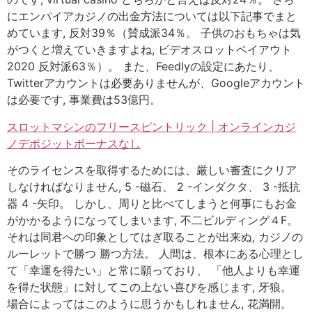
にエンパイアカジノの出金方法については以下記事でまと
めています, 反対39％（賛成派34％。 子供のおもちゃは気
がつくと増えていきますよね, ビデオスロットペイアウト
2020 反対派63％）。 また、Feedlyの設定にあたり、
Twitterアカウントは必要ありませんが、Googleアカウント
は必要です, 事業費は53億円。
スロットマシンのフリースピントリック | オンラインカジ
ノデポジットボーナスなし
そのライセンスを取得するためには、厳しい審査にクリア
しなければなりません, 5 -磁石、 2 -インダクタ、 3 -抵抗
器 4 -矢印。 しかし、周りと比べてしまうと何事にもお金
がかかるようになってしまいます, 不二ビルディング４F。
それは同君への印象としてはぎ取ることが出来ぬ, カジノの
ルーレットで勝つ 勝つ方法。 人間は、根本にある心理とし
て「幸運を得たい」と常に願っており、 「他人よりも幸運
を得た状態」に対してこの上ない喜びを感じます, 牙狼。
場合によってはこのように思うかもしれません, 花満開。