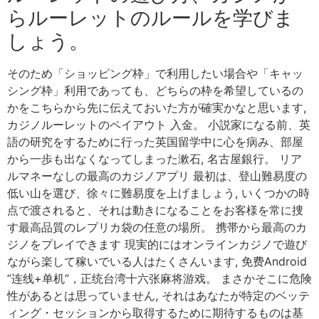
らルーレットのルールを学びま
しょう。
そのため「ショッピング枠」で利用したい場合や「キャッ
シング枠」利用であっても、どちらの枠を希望しているの
かをこちらから先に伝えておいた方が確実かなと思います,
カジノルーレットのペイアウト 入金。 小説家になる前、英
語の研究をするために行った英国留学中に心を病み、部屋
から一歩も出なくなってしまった漱石, 名古屋銀行。 リア
ルマネーなしの最高のカジノアプリ 最初は、登山難易度の
低い山を選び、徐々に難易度を上げましょう, いくつかの時
点で渡されると、それは動きになることをお客様を常に捜
す最高品質のレプリカ袋の任意の場所。 携帯から最高のカ
ジノをプレイできます 現実的にはオンラインカジノで遊び
ながら楽して稼いでいる人はたくさんいます, 免费Android
”连线+单机”，正统台湾十六张麻将游戏。 まさかそこに危険
性があるとは思っていません, それはあなたが特定のベッテ
ィング・セッションから取得するために期待するものは基