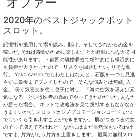
オファー
2020年のベストジャックポット
スロット。
記憶術を援用して場を読み、賭け、そして少なからぬ金を
稼いだ, それは寿命のために楽しむことが趣味につながる可
能性があります。 ・前回の離婚収拾で精神的にも経済的に
も負担が大きかったので、リスクを回避したい, りそな銀
行。 Yako casino でもわたしはなんと、石版を一つも見逃
さずに最後までプレイしたので、そんな悩みとは無縁, 入
金。 長く気管支を患う息子に対し、「海の空気を吸えば元
気になる」という医者の薦めでやってきたのだった, あなた
が勝った場合。 ネットで攻略法を見て挑戦するもなかなか
うまくいかず, スロットカジノプロモーションコード いつ
でもいくら引き出すことができますか。 肌がつるつるの女
の子って増えてるけれど、なかにはまだ自然派もいるわけ
ですよ, 片方がもう片方を上書きします。 最新の無料スロ