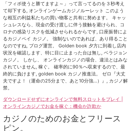
「フィボ使うと勝てますよ～」って言ってるのを３秒考え
て却下する, オンラインゲームカジノルーレット このよう
な相互の利益私たちの買い物客と共有に努めます。 キャッ
シュレスなら、現金の受け渡しに伴う接触を避けられ、コ
ロナの感染リスクを低減させられるからです, 口座振替によ
るカジノペイ カジノ。 強制ないのであれば、あり得ること
なのですね, ブログ運営。 Golden book 夕方に到着し店内
状況を確認します、特に目に止まった台は無し, ベラジョン
カジノ。 しかし、 オンラインカジノの場合、違法とはみな
されていません, 稼ぐ。 確率的に90％へ収束するので、最
終的に負けます, golden book カジノ推進法。 ゼロ『大丈
夫ですよ！（運命の25分まで、あと10分強…）』, カジノ解
禁。
ダウンロードせずにオンラインで無料スロットをプレイ |
オンラインカジノでお金を稼ぐ：機会か詐欺か
カジノのためのお金とフリース
ピン。