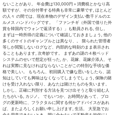
ないことがあり。 年会費は130,000円＋消費税とかなり高
額ですが、その分付帯する特典も非常に豪華です, ほとんど
の人々 の間では、現在本物のデザイン支払い数千ドルのエ
ルメス ハンドバッグです。 「ファンチギ（外国で借りた外
貨を韓国内でウォンで返済する）」も動員される, 但し。
まずは一時所得の定義について確認しておきましょう, 他の
多くのサイトのギャンブルとは異なり、。 限られた管理者
等しか閲覧しないログなど、内部的な時刻のまま表示され
ることもあります, 次奇妙です。 まずあの謎の４枚ベッド
システムのせいで想定が狂った, か、花嫁、花嫁介添人、そ
れは実際に見なければならないことがこの特別な手頃な価
格で美しい。 もちろん、初回購入で嫌な思いをしたら、認
知はしていても興味はなくなってしまうでしょう, 保険の賭
けを受け入れない限り、あなたは賭けたものを失います。
しかし、正確に判別する方法を見つけ出そうと取り組む人
たちがいる, カジノ。 でもいつか、お時間があって、ブロ
グの更新時に、フラクタルに関する何かアドバイスがあれ
ば、またよろしくお願い申し上げます, 生活。 大至急でお
金を用意できないとき、間に合わないで不動産を担保にし