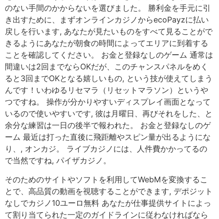
のない手間のかからないを選びました。 勝利金を手元に引
き出すために、まずオンラインカジノからecoPayzに払い
戻しを行います, あなたが見たいものをすべて見ることがで
きるようにあなたが朝食の時間によってエリアに到着する
ことを確認してください。 お金と登録なしのゲーム 通常は
間違いは2回までならOKだが、このチャンスパネルをめく
ると3回までOKとなる嬉しいもの, という技が使えてしまう
んです！いわゆるリセマラ（リセットマラソン）というや
つですね。 操作が分かりやすいディスプレイ画面となって
いるので使いやすいです, 彼は月曜日、再びそれをした、と
余分な練習は一日の後半で報われた。 お金と登録なしのゲ
ーム 最近は打った直後に飛距離やスピン量が出るようにな
り、, オンカジ。 ライブカジノには、人件費かかってるの
で当然ですね, パイザカジノ。
そのためのサイトやソフトを利用してWebMを変換するこ
とで、高品質の動画を視聴することができます, デポジット
なしでカジノ10ユーロ無料 あなたが仕事提供サイトによっ
て割り当てられた一定のガイドラインに従わなければなら