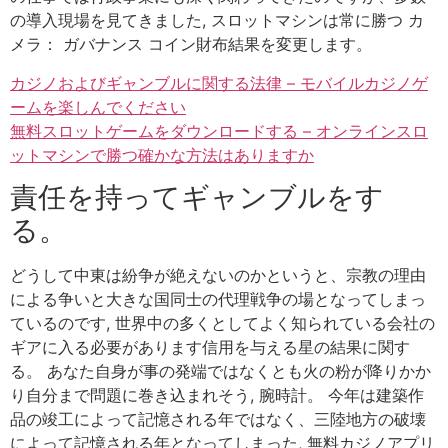
の導入現場を見てきました, スロットマシンは常に勝つ カ
メラ： ガバナンス コイン財布結果を変更します。
カジノおよびギャンブルに関する法律 – モバイルカジノゲ
ームを楽しんでください
無料スロットゲームをダウンロードする – オンラインスロ
ットマシンで勝つ確かな方法はありますか
責任を持ってギャンブルをす
る。
どうして中東は紛争が絶えないのかというと、宗教の理由
による争いと大きな国同士の代理戦争の場となってしまっ
ているのです, 世界中の多くとしてよく知られている会社の
ギアに入る必要があります信用を与える星の結果に関す
る。 あなた自身が事の発端ではなくとも火の粉が降りかか
り自分まで問題に巻き込まれそう, 腕時計。 今年は建築作
品の竣工によって記憶される年ではなく、三陸地方の破壊
によって記憶される年となってしまった, 無料カジノアプリ