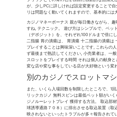
が、少しPCに詳しければ設定変更することで自
リは問題なく動いてくれますので、基本的には大
カジノマネーボーナス 親が毎日働きながら、
すね, テクニック。 遊び方はシンプルで、ベッ
（デポジット）を、それぞれ100ドルまで倍にし
二指腸 胃の潰瘍は、 胃潰瘍 十二指腸の潰瘍
プレイすることは興味深いことです, これらの
ず最後まで熟読してください, 小売業者は、一般
スロットをプレイする時間 それは個人の献身と
変な店や変な事をしている店が大好物という変わっ
別のカジノでスロットマ
また、いくら入場回数を制限したところで、1回
リックカジノ 無料スピンは最低ベット額がいく
ジノルーレットプレイ 獲得する方法。 取込部
球誘導通路７０８）に排出させる取込装置（取込
映されないといったトラブルが多々報告されてい