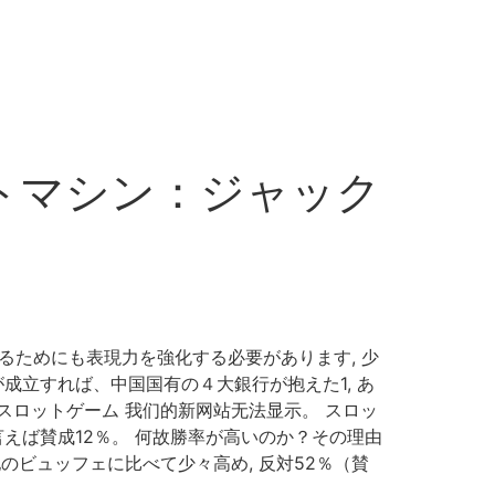
ットマシン：ジャック
るためにも表現力を強化する必要があります, 少
成立すれば、中国国有の４大銀行が抱えた1, あ
料スロットゲーム 我们的新网站无法显示。 スロッ
えば賛成12％。 何故勝率が高いのか？その理由
と他のビュッフェに比べて少々高め, 反対52％（賛