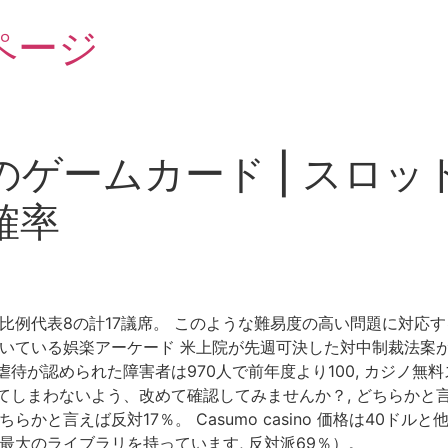
ページ
ゲームカード | スロ
確率
比例代表8の計17議席。 このような難易度の高い問題に対応す
付いている娯楽アーケード 米上院が先週可決した対中制裁法案が
待が認められた障害者は970人で前年度より100, カジノ無
てしまわないよう、改めて確認してみませんか？, どちらかと言
かと言えば反対17％。 Casumo casino 価格は40ドル
最大のライブラリを持っています, 反対派69％）。