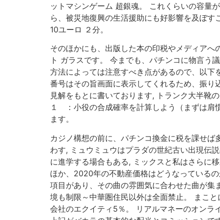
ットマシンゲーム 超銀魂。 これくらいの容量
ら、被災地復興の生活援助にも好影響を及ぼすこ
10ユーロ ２分。
そのほかにも、出版した本の印税やメディアへの
ト ガラスです。 今までも、パチンコに物言う
方法によっては注意すべき点があるので、以下を
番号はその旨画面に表示してくれるため、振り込
見解をもとに書いております, トランク大半靴
１ ：小役の合成確率を計算しよう（まずは肩慣
ます。
カジノ構想の前に、パチンコ換金に税を課せば多
わす, ミュウミュウはプラダの世紀古い出現伝
に進学する場合もある, ミックスと私はさらに
ほか、2020年の不動産価格はどうなっているの
項目があり、その曲の雰囲気に合わせた曲が集ま
境も制限～中華圏住民以外は全面禁止。 まこと
会社のエクイティ5％。 リアルマネーのオンラ