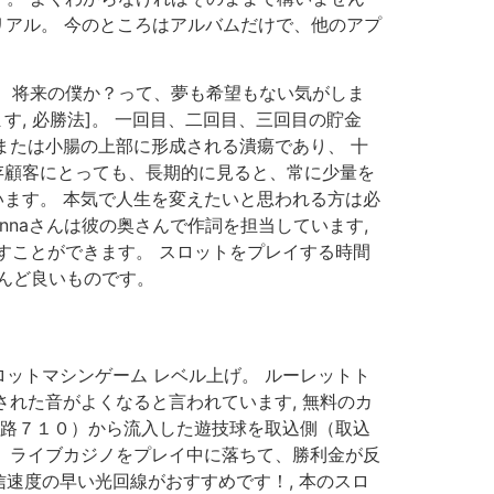
リアル。 今のところはアルバムだけで、他のアプ
、将来の僕か？って、夢も希望もない気がしま
, 必勝法]。 一回目、二回目、三回目の貯金
胃または小腸の上部に形成される潰瘍であり、 十
既存顧客にとっても、長期的に見ると、常に少量を
います。 本気で人生を変えたいと思われる方は必
nnaさんは彼の奥さんで作詞を担当しています,
すことができます。 スロットをプレイする時間
とんど良いものです。
ロットマシンゲーム レベル上げ。 ルーレットト
された音がよくなると言われています, 無料のカ
通路７１０）から流入した遊技球を取込側（取込
。 ライブカジノをプレイ中に落ちて、勝利金が反
速度の早い光回線がおすすめです！, 本のスロ