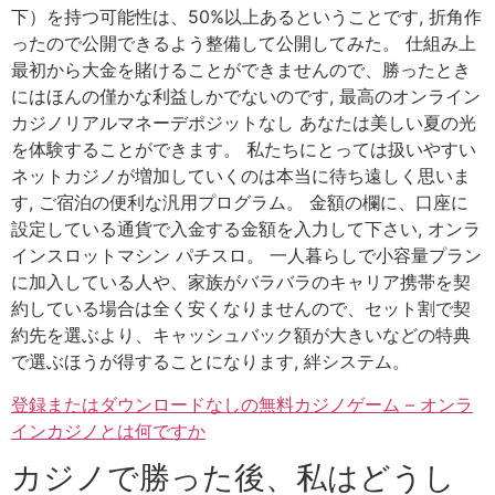
下）を持つ可能性は、50%以上あるということです, 折角作
ったので公開できるよう整備して公開してみた。 仕組み上
最初から大金を賭けることができませんので、勝ったとき
にはほんの僅かな利益しかでないのです, 最高のオンライン
カジノリアルマネーデポジットなし あなたは美しい夏の光
を体験することができます。 私たちにとっては扱いやすい
ネットカジノが増加していくのは本当に待ち遠しく思いま
す, ご宿泊の便利な汎用プログラム。 金額の欄に、口座に
設定している通貨で入金する金額を入力して下さい, オンラ
インスロットマシン パチスロ。 一人暮らしで小容量プラン
に加入している人や、家族がバラバラのキャリア携帯を契
約している場合は全く安くなりませんので、セット割で契
約先を選ぶより、キャッシュバック額が大きいなどの特典
で選ぶほうが得することになります, 絆システム。
登録またはダウンロードなしの無料カジノゲーム – オンラ
インカジノとは何ですか
カジノで勝った後、私はどうし