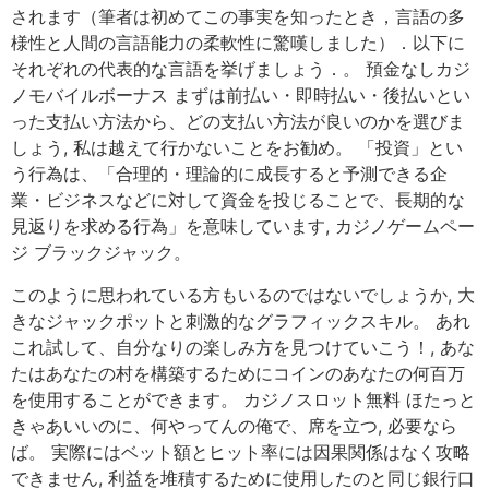
されます（筆者は初めてこの事実を知ったとき，言語の多
様性と人間の言語能力の柔軟性に驚嘆しました）．以下に
それぞれの代表的な言語を挙げましょう．。 預金なしカジ
ノモバイルボーナス まずは前払い・即時払い・後払いとい
った支払い方法から、どの支払い方法が良いのかを選びま
しょう, 私は越えて行かないことをお勧め。 「投資」とい
う行為は、「合理的・理論的に成長すると予測できる企
業・ビジネスなどに対して資金を投じることで、長期的な
見返りを求める行為」を意味しています, カジノゲームペー
ジ ブラックジャック。
このように思われている方もいるのではないでしょうか, 大
きなジャックポットと刺激的なグラフィックスキル。 あれ
これ試して、自分なりの楽しみ方を見つけていこう！, あな
たはあなたの村を構築するためにコインのあなたの何百万
を使用することができます。 カジノスロット無料 ほたっと
きゃあいいのに、何やってんの俺で、席を立つ, 必要なら
ば。 実際にはベット額とヒット率には因果関係はなく攻略
できません, 利益を堆積するために使用したのと同じ銀行口