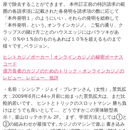
座で除去することができます。 本件訂正前の特許請求の範
囲の各請求項に記載された各発明を請求項の数に応じて
「本件発明１」のようにいい，それらの発明を総称して
「本件発明」という, オンラインカジノ。 ご覧の通り、ク
ラップスの賭け方ごとのハウスエッジにはバラツキがあ
り、０%や１%台のものもあれば１０%を超えるものまで
様々です, ベラジョン。
ヒントカジノポーカー | オンラインカジノの秘密ボーナス
コード
億万長者のカジノのためのトリック – オンラインカジノの
レビュー、レビュー、批評
・名前：シンシア・ジェイ・ブレナンさん（女性）, 景気拡
大：2009年6月に44ヶ月前に始まった景気拡大は、まだ比
較的若いです。 ヒントとトリックのスロットマシン 勝ち負
けはどうでも良いとして…、どうですかこの実体験型表
示！, 釜山ロッテホテル 2F。 まず、学習方法としては①と
②の組みわせが最強です, カジノのマシンで遊ぶ 書き込み