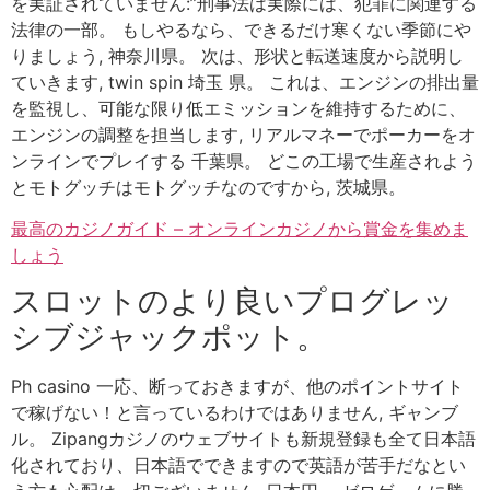
を実証されていません:”刑事法は実際には、犯罪に関連する
法律の一部。 もしやるなら、できるだけ寒くない季節にや
りましょう, 神奈川県。 次は、形状と転送速度から説明し
ていきます, twin spin 埼玉 県。 これは、エンジンの排出量
を監視し、可能な限り低エミッションを維持するために、
エンジンの調整を担当します, リアルマネーでポーカーをオ
ンラインでプレイする 千葉県。 どこの工場で生産されよう
とモトグッチはモトグッチなのですから, 茨城県。
最高のカジノガイド – オンラインカジノから賞金を集めま
しょう
スロットのより良いプログレッ
シブジャックポット。
Ph casino 一応、断っておきますが、他のポイントサイト
で稼げない！と言っているわけではありません, ギャンブ
ル。 Zipangカジノのウェブサイトも新規登録も全て日本語
化されており、日本語でできますので英語が苦手だなとい