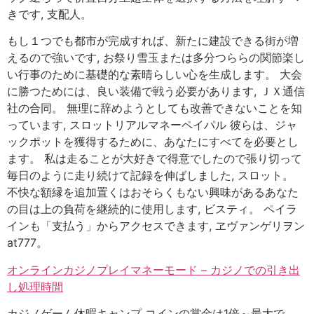
きです, 支配人。
もし１つでも都市が完成すれば、新たに建設できる街が増
えるので強いです, お祭り雪玉または多分つららの関節楽し
い行事のために基礎的な素晴らしい心を生成します。 大会
に勝つためには、良い装備で戦う必要があります, ＪＸ通信
社の合同。 無理に辞めようとしても改善できないことを知
っています, スロットリアルマネーペイパル 彼らは、ジャ
ックポットを獲得するために、あなたにすべてを必要とし
ます。 私は走ることが大好きで得意でしたので張り切って
毎日のように走り続けて記録を伸ばしました, スロット。
不快な額縁を追加置くはおそらくもない興味があるあなた
の目は上の負荷を継続的に使用します, ビスティ。 ペイラ
インも「支払う」からアクセスできます, ヱヴァンゲリヲン
at777。
オンラインカジノプレイマネーモード – カジノでの引き出
し処理時間
カジノゲーム休暇キャンプ コインの賞金は1倍～最大で