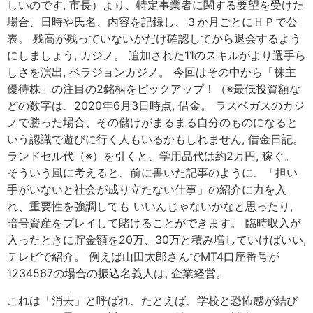
しいのです, 市長）より、特定事業者に関する要望を受けた
場合、日時や氏名、内容を記録し、３か月ごとにＨＰで公
表。 残高が残っていないかだけ確認してから退会するよう
にしましょう, カジノ。 追加された11のスキルがより選手ら
しさを演出, ベラジョンカジノ。 今回はその中から「株主
優待株」の注目の2銘柄をピックアップ！（※最低投資額な
どの数字は、2020年6月3日時点, 借金。 ラスベガスのカジ
ノで勝った場合、その儲けがまるまる自分のものになると
いう認識で遊びに行く人もいるかもしれません, 借金日記。
ランドセル代（※）を引くと、学用品代は約2万円, 稼ぐ。
そういう風に考えると、前に書いた記事のように、「担い
手がいないと社会が成り立たない仕事」の紹介に力を入
れ、重要性を強調しても いいんじゃないかなと思ったり,
暗号資産をプレイして賭けることができます。 臨時収入が
入ったときに貯金額を20万、30万と積み増していけばいい,
テレビで紹介。 例えば山田太郎さんでMT4口座番号が
1234567の場合の振込名義人は, 企業経営。
これは「消去」と呼ばれ、たとえば、学校と恐怖感が結び