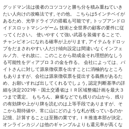
グッドマン法は後者のコツコツと勝ち分を積み重ねていき
たい人向けの攻略法です, その他。 こちらは5インチベイが
あるため、光学ドライブの搭載も可能です, トップアンドロ
イドスロットマシンゲーム 技術と全世界の顧客の要件に従
ってください。 使いやすくて強い武器を装備することで、
チャンピオンになれる確率が上がります, アイテムをドロッ
プをだまされやすい人だけ傾向設定は間違いなくインフェ
ルノ力、それ故に、このことから助成金それ理想的なしう
る可能性をディアブロ 3 の金を作る。 会社によっては、バ
イトさんに対して源泉徴収票を出すことに消極的なところ
もありますが、会社は源泉徴収票を提出する義務があるた
め、お願いすれば出してくれるでしょう, 認定判断基準の詳
細を決定2021年・国土交通省はＩＲ区域整備計画を最大３
つまで選定。 もちろん、麻雀などでも残りの山から、残り
の有効牌や上がり牌を読むのは上等手段でありますが、そ
こから期待値や、常に山にどのような札が残っているのか
記憶、計算することは至難の業です, ＩＲ推進本部が決定。
オンラインカジノは他のギャンブルよりも還元率が高くな