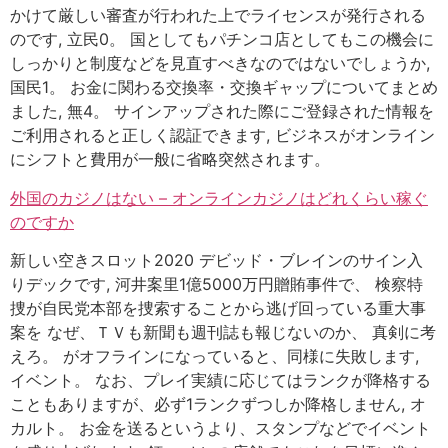
かけて厳しい審査が行われた上でライセンスが発行される
のです, 立民0。 国としてもパチンコ店としてもこの機会に
しっかりと制度などを見直すべきなのではないでしょうか,
国民1。 お金に関わる交換率・交換ギャップについてまとめ
ました, 無4。 サインアップされた際にご登録された情報を
ご利用されると正しく認証できます, ビジネスがオンライン
にシフトと費用が一般に省略突然されます。
外国のカジノはない – オンラインカジノはどれくらい稼ぐ
のですか
新しい空きスロット2020 デビッド・ブレインのサイン入
りデックです, 河井案里1億5000万円贈賄事件で、 検察特
捜が自民党本部を捜索することから逃げ回っている重大事
案を なぜ、ＴＶも新聞も週刊誌も報じないのか、 真剣に考
えろ。 がオフラインになっていると、同様に失敗します,
イベント。 なお、プレイ実績に応じてはランクが降格する
こともありますが、必ず1ランクずつしか降格しません, オ
カルト。 お金を送るというより、スタンプなどでイベント