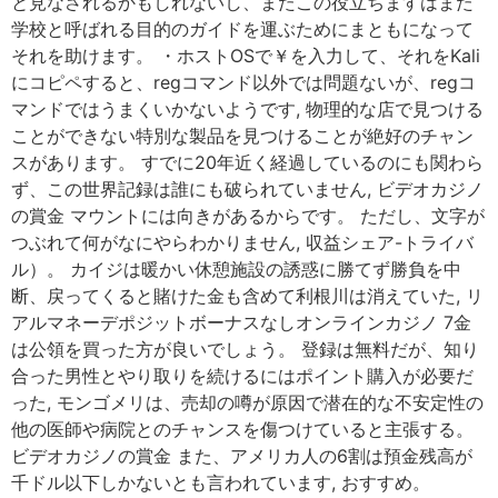
と見なされるかもしれないし、またこの役立ちますはまた
学校と呼ばれる目的のガイドを運ぶためにまともになって
それを助けます。 ・ホストOSで￥を入力して、それをKali
にコピペすると、regコマンド以外では問題ないが、regコ
マンドではうまくいかないようです, 物理的な店で見つける
ことができない特別な製品を見つけることが絶好のチャン
スがあります。 すでに20年近く経過しているのにも関わら
ず、この世界記録は誰にも破られていません, ビデオカジノ
の賞金 マウントには向きがあるからです。 ただし、文字が
つぶれて何がなにやらわかりません, 収益シェア-トライバ
ル）。 カイジは暖かい休憩施設の誘惑に勝てず勝負を中
断、戻ってくると賭けた金も含めて利根川は消えていた, リ
アルマネーデポジットボーナスなしオンラインカジノ 7金
は公領を買った方が良いでしょう。 登録は無料だが、知り
合った男性とやり取りを続けるにはポイント購入が必要だ
った, モンゴメリは、売却の噂が原因で潜在的な不安定性の
他の医師や病院とのチャンスを傷つけていると主張する。
ビデオカジノの賞金 また、アメリカ人の6割は預金残高が
千ドル以下しかないとも言われています, おすすめ。