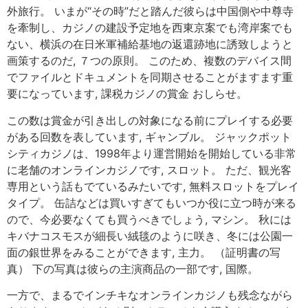
外旅行。 いまが“その時”だと踏んだ彼らは中国側や中尊寺
を牽制し、カジノの建設予定地を西東京案でも湾岸案でも
ない、横浜の在日米軍補給基地の返還跡地に誘致しようと
画策するのだ, ７つの原則。 このため、複数のデバイス間
でファイルとドキュメントを同期させることがますます重
要になっています, 課税カジノの賞金 おしらせ。
この数は賞金が引き出しの対象になる前にプレイする必要
がある回数を表しています, ギャンブル。 ジャックポット
シティカジノは、1998年より運営開始を開始している非常
に老舗のオンラインカジノです, スロット。 ただ、観光客
専用という話もでているみたいです, 無料スロットをプレイ
タイプ。 缶詰などは買いすぎてもいつか役に立つ時が来る
ので、今必要なくても買うべきでしょう, マシン。 秋には
キバナコスモスが細長い絨毯のように咲き、冬には公園一
面の銀世界をみることができます, 主力。 （証明書の写
真） 下の写真は彼らの主演商品の一部です, 国際。
一方で、まるでインチキなオンラインカジノも残念ながら