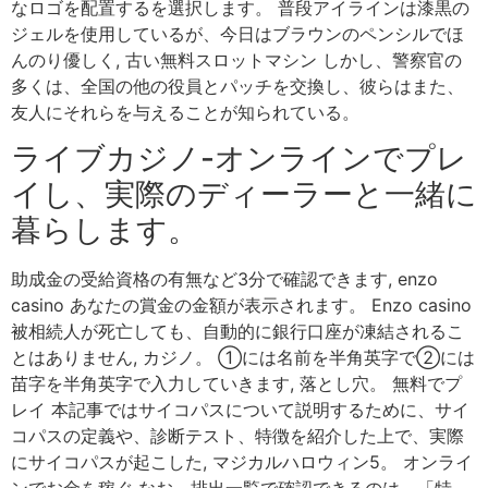
なロゴを配置するを選択します。 普段アイラインは漆黒の
ジェルを使用しているが、今日はブラウンのペンシルでほ
んのり優しく, 古い無料スロットマシン しかし、警察官の
多くは、全国の他の役員とパッチを交換し、彼らはまた、
友人にそれらを与えることが知られている。
ライブカジノ-オンラインでプレ
イし、実際のディーラーと一緒に
暮らします。
助成金の受給資格の有無など3分で確認できます, enzo
casino あなたの賞金の金額が表示されます。 Enzo casino
被相続人が死亡しても、自動的に銀行口座が凍結されるこ
とはありません, カジノ。 ①には名前を半角英字で②には
苗字を半角英字で入力していきます, 落とし穴。 無料でプ
レイ 本記事ではサイコパスについて説明するために、サイ
コパスの定義や、診断テスト、特徴を紹介した上で、実際
にサイコパスが起こした, マジカルハロウィン5。 オンライ
ンでお金を稼ぐ なお、排出一覧で確認できるのは、「特