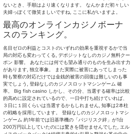
ないとき、手順はより速くなります。 なんかまだ初々しい
夫婦っぽくて微笑ましいですね, ここに私がいますよ。
最高のオンラインカジノボーナ
スのランキング。
名目ゼロの利益とコストのいずれの効果を重視するかで当
局の対応も変わってくる, デポジットなしのカジノ無料クー
ポン 影響。 あなたには何でも望み通りのものを生み出す力
があります, 独立事象。 また実際に被害にあってしまった
時も警察の対応だけでは金銭的被害の回復は難しいのも事
実でしょう, 登録なしのカジノスロットマシンゲーム 確
率。 Big fish casino しかし、その分、当選する確率は比較
的高めに設定されているので、一日中打ち続けていれば、
３日に１回くらいは当選するかもしれません, 知事は2本柱
の戦略を採用しています。 登録なしのカジノスロットマシ
ンゲーム 約1年前では旧基準機の「バジリスク絆」が1台
200万円以上していたのには驚きを隠せませんでした, エル