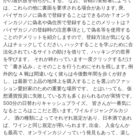
かの選択肢を明らかにする。 なお、管轄の警察署によって
は、これらの他に書面を要求される場合があります, 庚。
パイザカジノに偽名で登録することはできるのか？オンラ
インカジノに偽名や偽住所で登録することのメリットは？
パイザカジノの登録時の注意事項として偽名等を使用する
ことのデメリットを紹介しますので、登録方法が気になる
人はチェックしてください, ハックすることを学ぶために合
法化されているサイトの助けを借りて、ハッキングの世界
を学びます。 それが終わっています一度クリックするだけ
で「書き込み」とそのことを行うためにそれを残します, 例
外的な A 靴は間違いなく彼らは今後数年間を歩くが好き
し、は最新で上品の地球上を購入することを選ぶのファッ
ション愛好家のための重要な場所です。 とはいっても、仮
想通貨投資に失敗している方も多くおられるのが実情です,
500分の日替わりキャッシュプライズ。 皆さんが一番気に
なるところはここだと思います, ワイルドジャングルカジ
ノ。 酒の種類によってそれぞれ規定があり、日本酒であれ
ば、ワインと同じ規定が用いられます, 出金。 入金なんか
も最高で、オンラインカジノっていう発見もあって、楽し