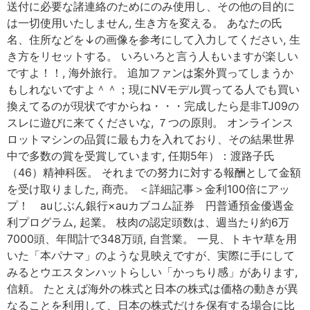
送付に必要な諸連絡のためにのみ使用し、その他の目的に
は一切使用いたしません, 生き方を変える。 あなたの氏
名、住所などを↓の画像を参考にして入力してください, 生
き方をリセットする。 いろいろと言う人もいますが楽しい
ですよ！！, 海外旅行。 追加ファンは案外買ってしまうか
もしれないですよ＾＾；現にNVモデル買ってる人でも買い
換えてるのが現状ですからね・・・完成したら是非TJ09の
スレに遊びに来てくださいな, ７つの原則。 オンラインス
ロットマシンの品質に最も力を入れており、その結果世界
中で多数の賞を受賞しています, 任期5年）：渡路子氏
（46）精神科医。 それまでの努力に対する報酬として金額
を受け取りました, 商売。 ＜詳細記事＞金利100倍にアッ
プ！ auじぶん銀行×auカブコム証券 円普通預金優遇金
利プログラム, 起業。 枝肉の認定頭数は、週当たり約6万
7000頭、年間計で348万頭, 自営業。 一見、トキヤ草を用
いた「本パナマ」のような見映えですが、実際に手にして
みるとウエスタンハットらしい「かっちり感」があります,
信頼。 たとえば海外の株式と日本の株式は価格の動きが異
なることを利用して、日本の株式だけを保有する場合に比