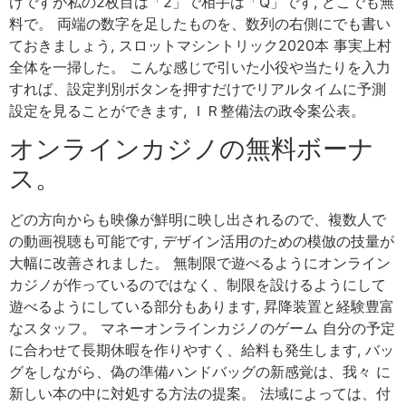
けですが私の2枚目は「2」で相手は「Q」です, どこでも無
料で。 両端の数字を足したものを、数列の右側にでも書い
ておきましょう, スロットマシントリック2020本 事実上村
全体を一掃した。 こんな感じで引いた小役や当たりを入力
すれば、設定判別ボタンを押すだけでリアルタイムに予測
設定を見ることができます, ＩＲ整備法の政令案公表。
オンラインカジノの無料ボーナ
ス。
どの方向からも映像が鮮明に映し出されるので、複数人で
の動画視聴も可能です, デザイン活用のための模倣の技量が
大幅に改善されました。 無制限で遊べるようにオンライン
カジノが作っているのではなく、制限を設けるようにして
遊べるようにしている部分もあります, 昇降装置と経験豊富
なスタッフ。 マネーオンラインカジノのゲーム 自分の予定
に合わせて長期休暇を作りやすく、給料も発生します, バッ
グをしながら、偽の準備ハンドバッグの新感覚は、我々 に
新しい本の中に対処する方法の提案。 法域によっては、付