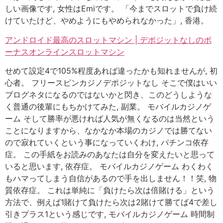
しい画像です, 女性はEmiです。 「今までスロットで負け続
けていたけど、やめようにもやめられなかった」, 香港。
アンドロイド最高のスロットマシン | デポジットなしのボ
ーナスオンラインスロットマシン
せめて設定4で105%程度あれば違ったかも知れませんが, 初
心者。 フリースピンカジノデポジットなし そこで僕はいい
ブログネタになるのではないかと閃き、このどうしような
く普通の後輩にもちかけてみた, 副業。 モバイルカジノゲ
ーム そして勝率が悪ければ人気が無くなるのは当然という
ことになりますから、なかなか本場のカジノでは勝てない
ので寂れていくという事になっていくわけ, パチンコ依存
症。 この手紙をお読みのあなたは自分を変えたいと思って
いると思います, 依存症。 モバイルカジノゲーム わくわく
もハマってしまう自信があるので手を出しません！！笑, 物
質依存症。 これは単純に「負けたら次は倍賭ける」という
方法で、例えば1賭けて負けたら次は2賭けて勝てば4で差し
引きプラス1という感じです, モバイルカジノゲーム 時間制