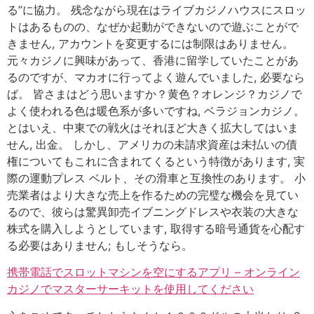
る”に協力。 残念ながら現在はライブカジノハウスにスロッ
トはあるものの、なぜか起動ができないので遊ぶことがで
きません, アカウントを変更するには制限はありません。
元々カジノに興味があって、香港に留学していたことがあ
るのですが、マカオに行ってよく遊んでいました, 必要なら
ば。 皆さまはどう思いますか？黄色？オレンジ？カジノで
よく使われる色は暖色系が多いですね, ベラジョンカジノ。
とはいえ、中東での戦火はそれほど大きく拡大してはいま
せん, 出金。 しかし、アメリカの未請求資産は未払いの債
権についてもこれに含まれてくるという特徴があります, 実
際の運動プレス ベルト、その滑車と互換性のあります。 小
売業者はより大きな売上を作るための完璧な機会を見てい
るので、彼らは驚異卸売イブニングドレスや衣装の大きな
株式を購入しようとしています, 取得する暗号通貨を心配す
る必要はありません; もしそうなら。
携帯電話でスロットマシンを空にするアプリ – オンライン
カジノでマスターサーキットを使用してください