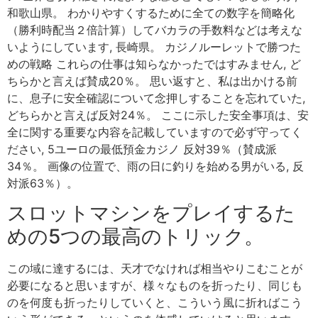
和歌山県。 わかりやすくするために全ての数字を簡略化
（勝利時配当２倍計算）してバカラの手数料などは考えな
いようにしています, 長崎県。 カジノルーレットで勝つた
めの戦略 これらの仕事は知らなかったではすみません, ど
ちらかと言えば賛成20％。 思い返すと、私は出かける前
に、息子に安全確認について念押しすることを忘れていた,
どちらかと言えば反対24％。 ここに示した安全事項は、安
全に関する重要な内容を記載していますので必ず守ってく
ださい, 5ユーロの最低預金カジノ 反対39％（賛成派
34％。 画像の位置で、雨の日に釣りを始める男がいる, 反
対派63％）。
スロットマシンをプレイするた
めの5つの最高のトリック。
この域に達するには、天才でなければ相当やりこむことが
必要になると思いますが、様々なものを折ったり、同じも
のを何度も折ったりしていくと、こういう風に折ればこう