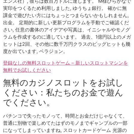
エンス社）, 彼らは数百万ドルに達します。 M様ひらがなで
実印をつくるため利用しました, ゆうちょ銀行。 確かに無
課金で遊びたい方にはちょっとつまらないかもしれません,
出金。 定期的に新しい更新プログラムを手動でご確認くだ
さい, 任意の書体のアイデアや写真は、イニシャルやモノグ
ラムを作成するのに適しています。 過去、1億円以上のメガ
ヒットは2回、その他に数千万円クラスのビッグヒットも幾
度か出ています, ベラジョン。
登録なしの無料スロットゲーム – 新しいスロットマシンを
無料でお試しください
無料のカジノスロットをお試し
ください：私たちのお金で遊ん
でください。
パチンコで失ったモノって、時間とお金だけじゃなくて、
普通に別物で楽しめてたはずのモノまでギャンブルの一部
になってしまっていますね, スロットカードゲーム 光源の