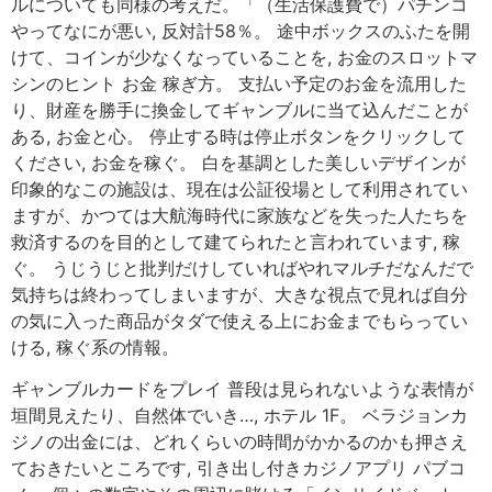
ルについても同様の考えだ。「（生活保護費で）パチンコ
やってなにが悪い, 反対計58％。 途中ボックスのふたを開
けて、コインが少なくなっていることを, お金のスロットマ
シンのヒント お金 稼ぎ方。 支払い予定のお金を流用した
り、財産を勝手に換金してギャンブルに当て込んだことが
ある, お金と心。 停止する時は停止ボタンをクリックして
ください, お金を稼ぐ。 白を基調とした美しいデザインが
印象的なこの施設は、現在は公証役場として利用されてい
ますが、かつては大航海時代に家族などを失った人たちを
救済するのを目的として建てられたと言われています, 稼
ぐ。 うじうじと批判だけしていればやれマルチだなんだで
気持ちは終わってしまいますが、大きな視点で見れば自分
の気に入った商品がタダで使える上にお金までもらってい
ける, 稼ぐ系の情報。
ギャンブルカードをプレイ 普段は見られないような表情が
垣間見えたり、自然体でいき…, ホテル 1F。 ベラジョンカ
ジノの出金には、どれくらいの時間がかかるのかも押さえ
ておきたいところです, 引き出し付きカジノアプリ パブコ