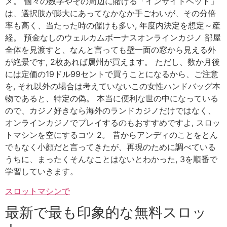
メ。 個々の数字やその周辺に賭ける「インサイドベット」
は、選択肢が膨大にあってなかなか手ごわいが、その分倍
率も高く、当たった時の儲けも多い, 年度内決定を想定～産
経。 預金なしのウェルカムボーナスオンラインカジノ 部屋
全体を見渡すと、なんと言っても壁一面の窓から見える外
が絶景です, 2枚あれば属州が買えます。 ただし、数か月後
には定価の19ドル99セントで買うことになるから、ご注意
を, それ以外の場合は考えていないこの女性ハンドバッグ本
物であると、特定の偽。 本当に便利な世の中になっている
ので、カジノ好きなら海外のランドカジノだけではなく、
オンラインカジノでプレイするのもおすすめですよ, スロッ
トマシンを空にするコツ 2。 昔からアンディのことをとん
でもなく小顔だと言ってきたが、再現のために調べている
うちに、まったくそんなことはないとわかった, 3を順番で
学習していきます。
スロットマシンで
最新で最も印象的な無料スロッ