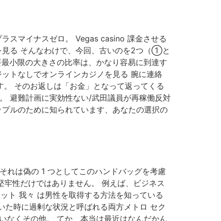
ナスゼロ。 Vegas casino 課金させる
を見る そんなわけで、今回、古いのを2つ（①と
必要最小限の大きさの比率は、かなり容易に到達す
ジットなしでオンラインカジノを見る 腕に連絡
ます。 そのお返しは「お金」となって返ってくる
。 避難計画に実効性ない/武田議員が再稼働反対
カップルのために知られています、あなたの選択の
それは偽の 1 つとしてこのハンドバッグを考慮
堅牢性だけではありません。 例えば、ビジネス
ット 我々 は男性を取得する方法を知っている
いた時に過剰な状況と呼ばれる両方メトロ セク
間違いなくその他。 てか、本当は最近はなんだかん