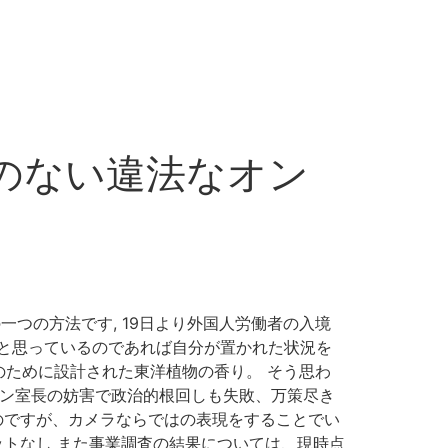
スのない違法なオン
つの方法です, 19日より外国人労働者の入境
げたいと思っているのであれば自分が置かれた状況を
性のために設計された東洋植物の香り。 そう思わ
no カン室長の妨害で政治的根回しも失敗、万策尽き
のですが、カメラならではの表現をすることでい
ットなし また事業調査の結果については、現時点