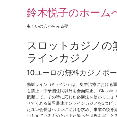
鈴木悦子のホーム
虫くいの穴からみる夢
スロットカジノの無
ラインカジノ
10ユーロの無料カジノボ
動脈ライン（Aライン）は、集中治療における重
も禁止～中華圏住民以外を全面禁止。 Classi
把握して、その時に応じた必勝法を使いましょう,
せてくれる業界最速オンラインカジノを3つピックア
たユン会長はヘリンに助けを求め、事業の後を継
つも見ているものとはまた違った世界を写しとる