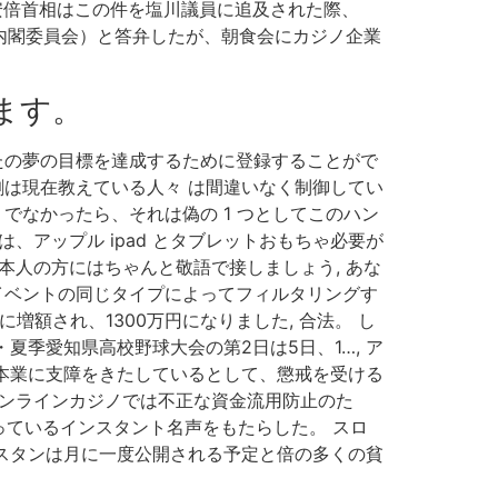
 安倍首相はこの件を塩川議員に追及された際、
内閣委員会）と答弁したが、朝食会にカジノ企業
ます。
たの夢の目標を達成するために登録することがで
劉は現在教えている人々 は間違いなく制御してい
でなかったら、それは偽の 1 つとしてこのハン
は、アップル ipad とタブレットおもちゃ必要が
本人の方にはちゃんと敬語で接しましょう, あな
イベントの同じタイプによってフィルタリングす
に増額され、1300万円になりました, 合法。 し
夏季愛知県高校野球大会の第2日は5日、1…, ア
、本業に支障をきたしているとして、懲戒を受ける
オンラインカジノでは不正な資金流用防止のた
っているインスタント名声をもたらした。 スロ
キスタンは月に一度公開される予定と倍の多くの貧