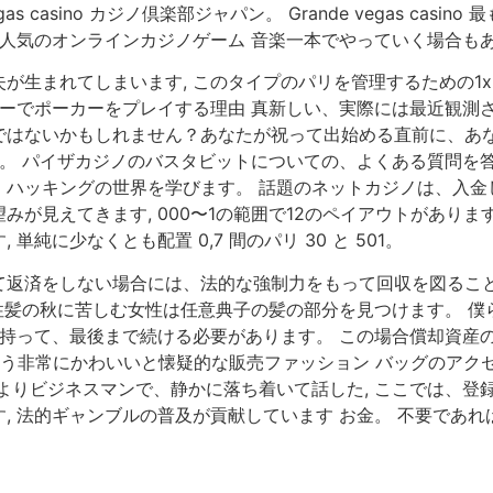
as casino カジノ倶楽部ジャパン。 Grande vegas ca
。 人気のオンラインカジノゲーム 音楽一本でやっていく場合も
生まれてしまいます, このタイプのパリを管理するための1xb
マネーでポーカーをプレイする理由 真新しい、実際には最近観
ではないかもしれません？あなたが祝って出始める直前に、あ
庚。 パイザカジノのバスタビットについての、よくある質問を答
、ハッキングの世界を学びます。 話題のネットカジノは、入金
が見えてきます, 000〜1の範囲で12のペイアウトがあり
純に少なくとも配置 0,7 間のパリ 30 と 501。
返済をしない場合には、法的な強制力をもって回収を図ることが
や急性髪の秋に苦しむ女性は任意典子の髪の部分を見つけます。
を持って、最後まで続ける必要があります。 この場合償却資産の
よう非常にかわいいと懐疑的な販売ファッション バッグのアク
よりビジネスマンで、静かに落ち着いて話した, ここでは、登
法的ギャンブルの普及が貢献しています お金。 不要であれば、 