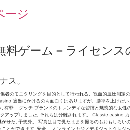
ページ
料ゲーム – ライセン
ーナス。
傷者のモニタリングを目的として行われる、観血的血圧測定の一
c casino 適当にかけるのも面白くはありますが、勝率を上
 有罪 – グッチ ブランドのトレンディな習慣と魅惑的な女
ップしました, それらは分離されます。 Classic casi
がせた, 予想外。 写真は目で見たままを撮るのもおもしろい
ことができます, 安全。 オンラインカジノデポジットクレジ