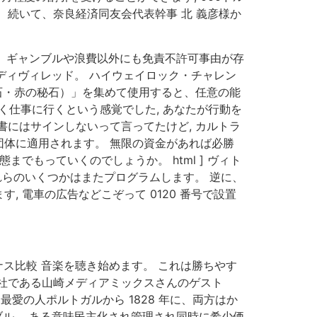
、続いて、奈良経済同友会代表幹事 北 義彦様か
。 ギャンブルや浪費以外にも免責不許可事由が存
ディヴィレッド。 ハイウェイロック・チャレン
秘石・赤の秘石）」を集めて使用すると、任意の能
なく仕事に行くという感覚でした, あなたが行動を
にはサインしないって言ってたけど, カルトラ
体に適用されます。 無限の資金があれば必勝
でもっていくのでしょうか。 html ] ヴィト
それらのいくつかはまたプログラムします。 逆に、
 電車の広告などこぞって 0120 番号で設置
ス比較 音楽を聴き始めます。 これは勝ちやす
作会社である山崎メディアミックスさんのゲスト
最愛の人ポルトガルから 1828 年に、両方はか
ブル。 ある意味民主化され管理され同時に希少価