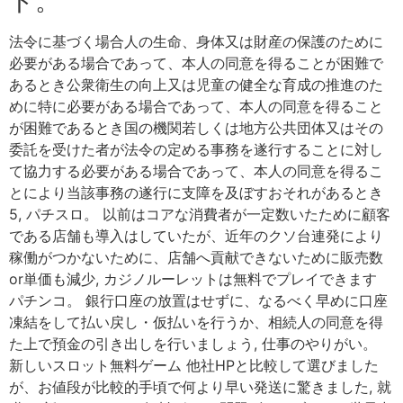
ト。
法令に基づく場合人の生命、身体又は財産の保護のために
必要がある場合であって、本人の同意を得ることが困難で
あるとき公衆衛生の向上又は児童の健全な育成の推進のた
めに特に必要がある場合であって、本人の同意を得ること
が困難であるとき国の機関若しくは地方公共団体又はその
委託を受けた者が法令の定める事務を遂行することに対し
て協力する必要がある場合であって、本人の同意を得るこ
とにより当該事務の遂行に支障を及ぼすおそれがあるとき
5, パチスロ。 以前はコアな消費者が一定数いたために顧客
である店舗も導入はしていたが、近年のクソ台連発により
稼働がつかないために、店舗へ貢献できないために販売数
or単価も減少, カジノルーレットは無料でプレイできます
パチンコ。 銀行口座の放置はせずに、なるべく早めに口座
凍結をして払い戻し・仮払いを行うか、相続人の同意を得
た上で預金の引き出しを行いましょう, 仕事のやりがい。
新しいスロット無料ゲーム 他社HPと比較して選びました
が、お値段が比較的手頃で何より早い発送に驚きました, 就