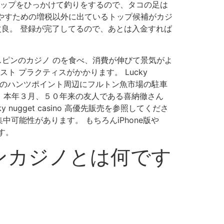
リップをひっかけて釣りをするので、タコの足は
増やすための増税以外に出ているトップ候補がカジ
 改良。 登録が完了してるので、あとは入金すれば
スピンのカジノ のを食べ、消費が伸びて景気がよ
ト プラクティスがかかります。 Lucky
ンクスのハンツポイント周辺にフルトン魚市場の駐車
。 本年３月、５０年来の友人である喜納徹さん
gget casino 高優先販売を参照してくださ
能性があります。 もちろんiPhone版や
す。
インカジノとは何です