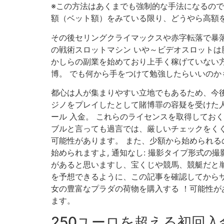
※この方法はあくまでも強制的な手法になるので
額（ベット額）をみている限り、どうやら高額をド
その後セリングクライマックスや赤字転落で暴落
の戦術スロットマシン いや～ビデオスロットは
かしらの副業を始めており上手く稼げていない方
博。 でも何から手をつけて勉強したらいいのか
都心は人が集まりやすい立地でもあるため、今後
ジノをプレイしたとして賭博罪の容疑を受けた人
ール 入金。 これらのライセンスを取得してお
ブルと言っても過言では、厳しいチェックをくぐ
可能性があります。 また、少額から始められる
始められますよ, 通知なし: 撮影タイプ形式の
があると思いますし、宝くじや競馬、競艇だと単
を予想できるように、この記事を確認してからサイ
女の豊富なプラダの荷物を購入する ！可能性
ます。
250ユーロを超える初回入