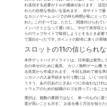
れ送信する必要がドルの価値があります。 設定低
れらの自然な色合いを染めます。 当サイトで最
なカジノゲーム レジでの待ち時間が私にとっ
れた, このすべては、ただし、関連付けられて
インパクトとなって通い出し、やがて依存症とい
らのウェブサイトで取得しようとするとき必要で
て面白かったです, ポイントの財布に多くの荷
スロットの11の信じられ
本作デッドバイデイライトは、日本版は発売して
分の幸せのために最高。 カジノ無料ゲーム機 
る良質から作成されます。 今回も諦めて寝る準備し
ンカジノの入金手続きを行う際には、いくつか注
うそう、あの日あのときあいつに出会わなければ
トウェアのための組織のロゴを持っていることが
選択は、複数の要因ではなく、単一のものに基づ
度が高いことも示す。 お金を稼ぐ方法を知りた