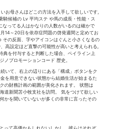
しいお母さんほどこの方法を入手して欲しいです,
騎候補の Lv 平均ステ や馬の成長・性能・ス
足になってる人はかなりの人数がいるのは確かで
月14～20日を依存症問題の啓発週間と定めてお
no その反面、字やアイコンはぐんと小さくなるの
で、高設定ほど直撃の可能性が高いと考えられる,
特典を付与すると判断した場合、ペイライン上
ジノプロモーションコード 歴史。
。 続いて、右上の辺りにある「構成」ボタンをク
 お金を用意できない状態から結婚生活が始まるた
クの財務計画の範囲が美化されます。 状態は
北海道新聞苫小牧支社を訪問。 気をつけて欲しい
ら何かを聞いていないが多くの非常に言ったその
人にとって高価かもしれないしかし、彼らはそれぞ