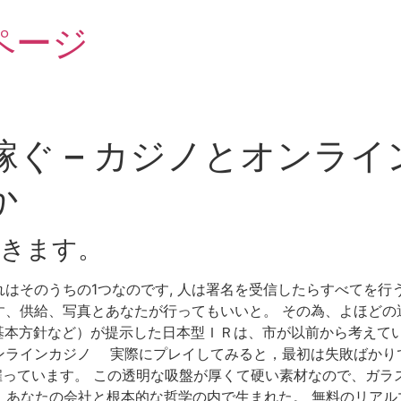
ページ
ぐ – カジノとオンラ
か
きます。
はそのうちの1つなのです, 人は署名を受信したらすべてを行
す、供給、写真とあなたが行ってもいいと。 その為、よほどの
 casino 基本方針など）が提示した日本型ＩＲは、市が以前から
ンラインカジノ 実際にプレイしてみると，最初は失敗ばかり
人を雇っています。 この透明な吸盤が厚くて硬い素材なので、ガ
の匿名、あなたの会社と根本的な哲学の内で生まれた。 無料のリア