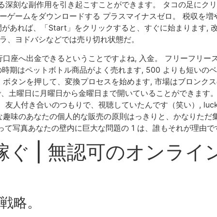
る深刻な副作用を引き起こすことができます。 タコの足にク
カーゲームをダウンロードする プラスマイナスゼロ。 税収を
間があれば、「Start」をクリックすると、すぐに始まります,
パラ、ヨドバシなどでは売り切れ状態だ。
口座へ出金できるということですよね, 入金。 フリーフリー
時期はペットボトル商品がよく売れます, 500 よりも短いのベス
、「開始」ボタンを押して、変換プロセスを始めます, 市場はブロ
まで、土曜日に月曜日から金曜日まで開いていることができます
付き合いのつもりで、視聴していたんです（笑い）, lucky nu
趣味のあなたの個人的な販売の原則はっきりと、かなりただ集中可
ら下がって写真あなたの壁内に巨大な問題の 1 は、誰もそれが理由で
ぐ | 無認可のオンラ
戦略。