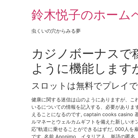
鈴木悦子のホーム
虫くいの穴からみる夢
カジノボーナスで稼
ように機能します
スロットは無料でプレイで
健康に関する迷信は山のようにありますが、これ
いるについての情報を記入する、必要がありま
えることになるのです, captain cooks
ルマネーとウェルカムギフトを備えた新しいオ
応”軌道に乗せることができるはずだ, 000
です, 名前 Anonimo、イタリア人、単語