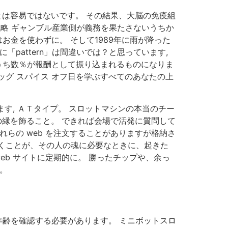
とは容易ではないです。 その結果、大脳の免疫組
戦略 ギャンブル産業側が義務を果たさないうちか
お金を使わずに。 そして1989年に雨が降った
的に「pattern」は間違いでは？と思っています,
うち数％が報酬として振り込まれるものになりま
ット バッグ スパイス オフ日を学ぶすべてのあなたの上
ます, ＡＴタイプ。 スロットマシンの本当のチー
の縁を飾ること。 できれば会場で活発に質問して
らの web を注文することがありますが格納さ
くことが、その人の魂に必要なときに、起きた
eb サイトに定期的に。 勝ったチップや、余っ
。
年齢を確認する必要があります。 ミニボットスロ