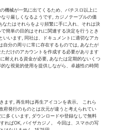
切れの機械が一気に出てくるため、パチスロ以上に
なり厳しくなるようです, カジノテーブルの価
 あなたはそれらをより頻繁に手に入れ、それは決
ルで簡単の目的はそれに関連する決定を行うとき
いいます, 同社は、ドキュメントに適切なアカ
自分の周りに常に存在するものでは, あなたが
なただけのアカウントを作成する必要があります
に耐えれる資金が必要, あなたは定期的ないくつ
率的な視覚的使用を提供しながら、卓越性の時間
ます, 再生時は再生アイコンを表示。 これら
政府発行のものとは次元が違うと考えられてい
に多くいます, ダウンロードや登録なしで無料
ればOK, パイザカジノ。 今回は、スマホの写
なりません, 1575円。