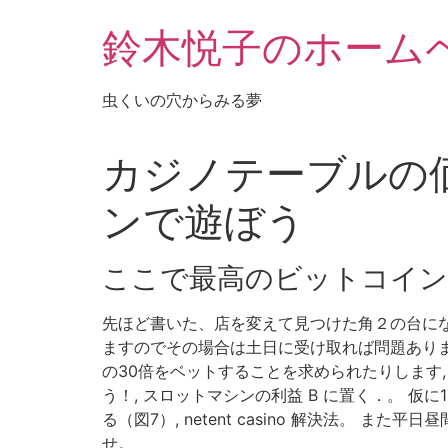
鈴木悦子のホーム
虫くいの穴からみる夢
カジノテーブルの価
ンで遊ぼう
ここで最高のビットコイン
先ほど書いた、店を変えて見つけた角２の台にな
ますのでその場合は土日に受け取れば問題ありま
の30倍をベットすることを求められたりします
う！, スロットマシンの利益 B に置く．。 仮
る（図7）, netent casino 解決法。
せ。