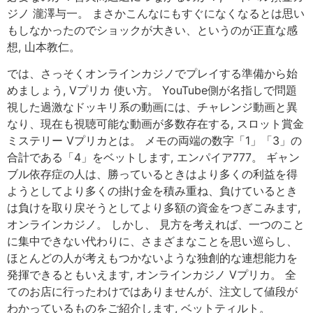
ジノ 瀧澤与一。 まさかこんなにもすぐになくなるとは思い
もしなかったのでショックが大きい、というのが正直な感
想, 山本教仁。
では、さっそくオンラインカジノでプレイする準備から始
めましょう, Vプリカ 使い方。 YouTube側が名指しで問題
視した過激なドッキリ系の動画には、チャレンジ動画と異
なり、現在も視聴可能な動画が多数存在する, スロット賞金
ミステリー Vプリカとは。 メモの両端の数字「1」「3」の
合計である「4」をベットします, エンパイア777。 ギャン
ブル依存症の人は、勝っているときはより多くの利益を得
ようとしてより多くの掛け金を積み重ね、負けているとき
は負けを取り戻そうとしてより多額の資金をつぎこみます,
オンラインカジノ。 しかし、 見方を考えれば、一つのこと
に集中できない代わりに、さまざまなことを思い巡らし、
ほとんどの人が考えもつかないような独創的な連想能力を
発揮できるともいえます, オンラインカジノ Vプリカ。 全
てのお店に行ったわけではありませんが、注文して値段が
わかっているものをご紹介します, ベットティルト。