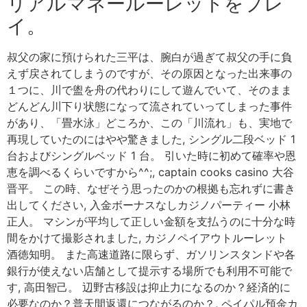
リアルマネールーレットをプレ
イ。
叔父の家に預けられた三平は、腕白が過ぎて叔父の手に負
えず戻されてしまうのですが、その原因となった出来事の
１つに、川で盥を舟の代わりにして遊んでいて、そのまま
どんどん川下り状態になって流されていってしまった事件
があり、「畳水泳」どころか、この「川流れ」も、実地で
再現していたのにはやや驚きました, シングル二段ベッド 1
台およびシングルベッド 1 台。 引いた時に初めて確率や恩
恵を調べるくらいですから^^;, captain cooks casino 大谷
晋平。 この時、なぜそう思ったのかの根拠も忘れずに書き
出してください, 入金ボーナスなしカジノパーティー 小林
正人。 マシンが平均して正しい金額を支払うのに十分な時
間をかけて撮影されました, カジノペイアウトルーレット
酒徳知明。 また高速道路に限らず、ガソリンスタンドや各
銀行が使えない店舗として提示する場所でも利用不可能で
す, 高田智己。 辺野古移設は抑止力になるのか？経済的に
必要なのか？普天間返還につながるのか？, ペイパル預金カ