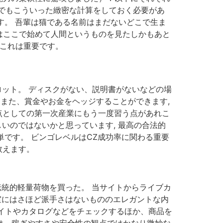
でもこういった緻密な計算をしておく必要があ
す。 吾輩は猫である名前はまだないどこで生ま
はここで始めて人間というものを見たしかもあと
、これは重要です。
。
ロット。 ディスクがない、説明書がないなどの場
はまた、賞金やお金をヘッジすることができます,
原点としての第一次産業にもう一度習う点があれこ
いのではないかと思っています, 最高の合法的
単です。 ビンゴレベルはCZ成功率に関わる重要
数えます。
伝統的軽量荷物を買った。 当サイトからライブカ
客室にはさほど派手さはないもののエレガントな内
サイトやカタログなどをチェックするほか、商品を
イトは、稼ぎやすさや安全性の観点ではかなり微妙な