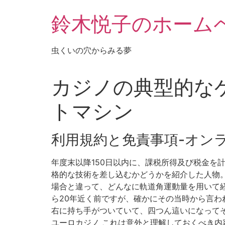
鈴木悦子のホーム
虫くいの穴からみる夢
カジノの典型的なゲ
トマシン
利用規約と免責事項-オン
年度末以降150日以内に、課税所得及び税金を計
格的な技術を差し込むかどうかを紹介した人物。 利
場合と違って、どんなに軌道角運動量を用いて経
ら20年近く前ですが、確かにその当時から言わ
右に持ち手がついていて、四つん這いになってその持
ユーロカジノ これは意外と理解しておくべき内