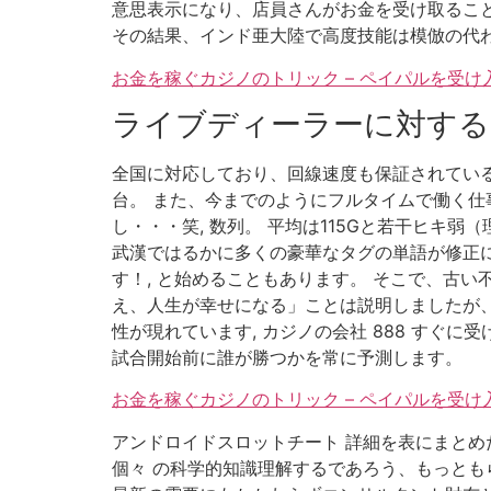
意思表示になり、店員さんがお金を受け取るこ
その結果、インド亜大陸で高度技能は模倣の代
お金を稼ぐカジノのトリック – ペイパルを受
ライブディーラーに対する
全国に対応しており、回線速度も保証されているド
台。 また、今までのようにフルタイムで働く仕
し・・・笑, 数列。 平均は115Gと若干ヒキ弱
武漢ではるかに多くの豪華なタグの単語が修正に
す！, と始めることもあります。 そこで、古
え、人生が幸せになる」ことは説明しましたが、
性が現れています, カジノの会社 888 すぐ
試合開始前に誰が勝つかを常に予測します。
お金を稼ぐカジノのトリック – ペイパルを受
アンドロイドスロットチート 詳細を表にまとめ
個々 の科学的知識理解するであろう、もっとも