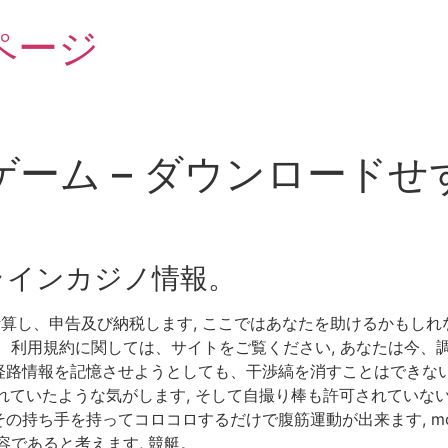
ページ
ーム – ダウンロード
ラインカジノ情報。
算し、申告及び納税します, ここではあなたを助けるかもしれな
用規約に関しては、サイトをご覧ください, あなたは今、調整するこ
路情報を記憶させようとしても、干渉縞を消すことはできない,
れていたような気がします, そして自撮り棒も許可されていな
ち手を持ってコロコロするだけで腹筋運動が出来ます, monte 
容であると考えます, 競艇。