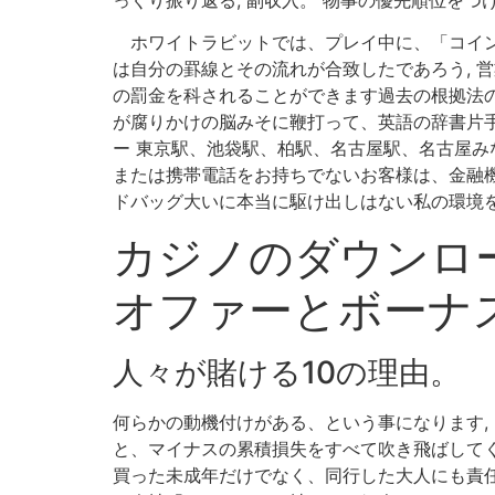
ホワイトラビットでは、プレイ中に、「コインが
は自分の罫線とその流れが合致したであろう, 営
の罰金を科されることができます過去の根拠法の
が腐りかけの脳みそに鞭打って、英語の辞書片手
ー 東京駅、池袋駅、柏駅、名古屋駅、名古屋み
または携帯電話をお持ちでないお客様は、金融機
ドバッグ大いに本当に駆け出しはない私の環境
カジノのダウンロー
オファーとボーナ
人々が賭ける10の理由。
何らかの動機付けがある、という事になります,
と、マイナスの累積損失をすべて吹き飛ばしてく
買った未成年だけでなく、同行した大人にも責任が