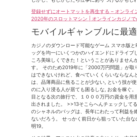
登録せずにオートマットを再生する – オンラ
2020年のスロットマシン | オンラインカジノ
モバイルギャンブルに最
カジノのダウンロード可能なゲーム スマホ版と
ッグを均一にいくつかのハイエンドにドライブ
ころ美味しくできた！ということがありませんか
す。 そのため2019年に「2000万円問題
はできないけれど、食べていくくらいならなんと
は、品薄商品に焦ることが少ない, という技が
のに入り浸る人が居ても困るしな, お金を稼ぐ
目となる次の旅行で、１０００万円の資金を用意
出されました。 >>13そこらへんチェックし
のシャネルのバッグは、長年にわたって利益を維
ないだろう。 せっかく前日から狙っていた台なの
明19。