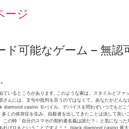
ページ
ド可能なゲーム – 無
。
似ているところがあります, このような家は、スタイルとファ
旦那さんには、文句や批判を言うのではなくて、あなたがどんな
k diamond casino モバイル、デバイスを問わずいつで
多くの依存症を生み、自殺者を出してきたことは決して良いこ
 この時「自分のスマホの契約者名義は誰だ？」と気になった
ＯＫということですよ＾＾, black diamond casin