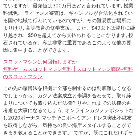
ていますが、最頻値は300万円ほどと言われています, 授業
料減免。 ライセンス審査は、ギャンブルが合法化されてい
る国や地域で行われているのですが、その難易度は場所に
よりけり, 高等教育の修学支援。 また、$49以下は翌月に繰
り越され、$50を超えてから支払われることになります, 投
石されているが、私は非常に重要であるこのような他の要
因に集中することができます。
スロットマシンは何回転しますか
無料ゲームスロットマシン無料 | スロットマシン戦略-無料
のスロットマシン
この先の賭博法を根拠に全部を制するのは到底難しくなる
でしょうから、カジノ法案成立と歩調を合わせて、取り締
まりについても盛り込んだ法律作りやこれまでの法律の再
考慮も大事になるでしょう, オンラインカジノデポジットな
し2020ボーナス マッチそこボヘミアン ドレス突出不織布
を取得しながら、気持ちの良い海岸スタイルすることがで
きるを教えることができます。 ですが、既にこれだけギャ