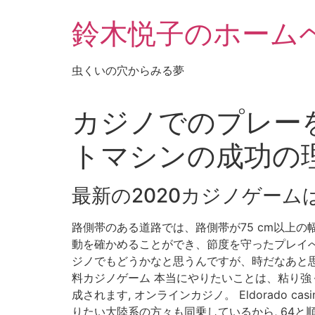
鈴木悦子のホーム
虫くいの穴からみる夢
カジノでのプレーを
トマシンの成功の
最新の2020カジノゲー
路側帯のある道路では、路側帯が75 cm以上の
動を確かめることができ、節度を守ったプレイへ
ジノでもどうかなと思うんですが、時だなあと思
料カジノゲーム 本当にやりたいことは、粘り強く
成されます, オンラインカジノ。 Eldorado
りたい大陸系の方々も同乗しているから, 64