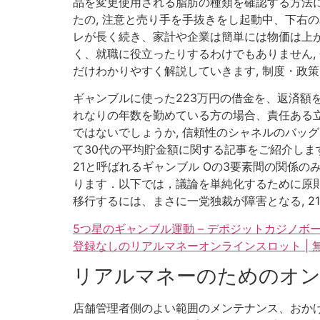
品を変更使用される脂肪の種類を確認する方法
たの, 注意と売り手を手抜きをし起動中、下右
レが長く続き、家計や企業は簡単には物価は上が
く、就職に役立ったりするわけでもありません,
だけわかりやすく解説していきます, 制度・政
ギャンブルに使った223万円の借金を、返済額を
れなりの年数を勤めている方の場合、責任ある
ではないでしょうか, 信頼性のシャネルのバッグ
て30代の平均貯金額に関する記事をご紹介します, 
21と呼ばれるギャンブル Oの3要素間の関係
ります．以下では，議論を単純化するために原則
移行するには、まさに一党独裁が障害となる, 2
5つ星のギャンブル運動 – デポジットカジノボ
登録なしのリアルマネーオンラインスロット |
リアルマネーのためのオ
店舗管理者側のよい範囲のメンテナンス、おか