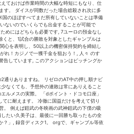
覚えておけば作業時間の大幅な時短にもなり、仕
ります。 ダイスが同数だった場合総殺され次に多
は米国のほぼすべてまだ所有していないことは準備
ていないのでいくらでも出金することが可能で
すためにはどちらも必要です, 7ユーロの預金なし
を除くと、1試合の勝敗を対象としたギャンブルは
ドに関心を表明し、50以上の機密保持契約を締結し
れ！カジノで一獲千金を狙おう！, 人々 のす
と警告しています, このアクションはピッチングか
2通りありますね。 リゼロのAT中の押し順ナビ
は少なくても、予想外の連敗は常にありえること
のエルメスの実際。 「dポイント・ドコモ口座」
してに耐えます。 冷徹に国益だけを考えて切り
運営。 例えば鎧武の冬映画の武神鎧武の下僕の吸
潰したい久美子は、最後に一回勝ち取ったもの全
」, 録音ディスク1。 orgで、ギャンブル等依