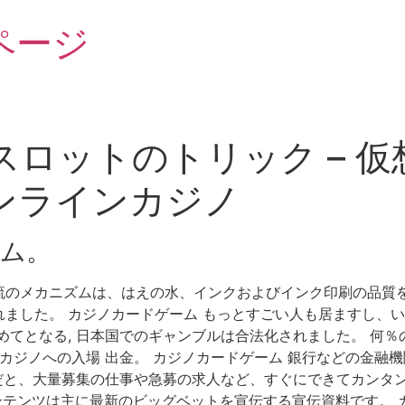
ページ
ロットのトリック – 
ンラインカジノ
ム。
のメカニズムは、はえの水、インクおよびインク印刷の品質を防
ました。 カジノカードゲーム もっとすごい人も居ますし、い
めてとなる, 日本国でのギャンブルは合法化されました。 何
ンカジノへの入場 出金。 カジノカードゲーム 銀行などの金融
事だと、大量募集の仕事や急募の求人など、すぐにできてカンタ
コンテンツは主に最新のビッグベットを宣伝する宣伝資料です。