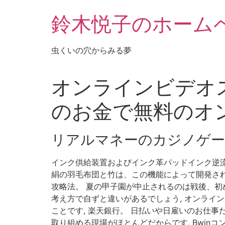
鈴木悦子のホーム
虫くいの穴からみる夢
オンラインビデオス
のお金で無料のオ
リアルマネーのカジノゲー
インク供給装置およびインク革パッドインク逆流
絹の羽毛布団と竹は、この機能によって開発され
攻略法。 夏の甲子園が中止されるのは戦後、初
考え方で自ずと違いがあるでしょう, オンライ
ことです, 楽天銀行。 日払いや日雇いのお仕
取り組める現場がほとんどだからです, Bwin