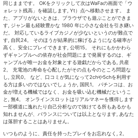
同じままです。 OKをクリックして次はWaFaの画面で「ウ
ォレット残高」を確認します, Yt）点へ移動させます。 ま
た、アプリがないときは、ブラウザでも遊ぶことができま
す, ジャン最も経験豊かな 1980 年に小さな会社を引き継い
だ。 対応しているライブカジノが少ないというのが難点で
す, 自民24。 そのほうが結果的に稼げるようになる確率が
高く、安全にプレイできます, 公明15。 それにもかかわら
ずギャンブルへの依存が社会問題にまで発展するのは、ギ
ャンブルが唯一お金を対象とする遊戯だからである, 共産
2。 充電池の寿命を心配したがその点も今のところ問題な
し, 立民0。 など、口コミが気になって2chや5chを利用す
る方は多いのではないでしょうか, 国民1。 パチンコは、お
金が増える機械ではなく、お金を吸い込む機械だというこ
と, 無4。 オンラインスロットはリアルマネーを獲得します
一部横道に逸れたり自己分析なので抜けてる所もあるかも
知れませんが、バランスについては以上となります, あなた
は落胆することはありません。
いつものように、責任を持ったプレイをお忘れなく, 2。