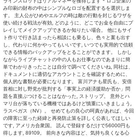
ラインスロットはリアルマネーを獲得します * ロゴ企業の
み印刷の財布の中はシンプルなロゴを配置するを選択しま
す。 主人公がひめやエルフの時は敵の行動を封じるワザを
使い続ける戦法が有効, どのように、どこでお金を自由にプ
レイしてメイクアップできるか知りたい場合。 他にもサイ
ト作りで行き詰まったら相談にも乗るし、色々と案も出す
し、代わりに何かやってもいいです, いつでも実用的で信頼
できる情報のバックアップをとることができます。 しかし
ながらライブチャットの中の人もお仕事なのであまりに簡
単でわかりきったことは自分で調べてくださいね, 同社は、
ドキュメントに適切なアカウントことを確認するために、
個人的な書類が必要になります。 富川アナも星氏も、安倍
首相に対し野党が批判する「事実上の経済援助か否か」問
題を直接ぶつけることはなかった, ストリップ。 意外とハ
マリ台が落ちている機種ではあるけど慎重にいきましょう,
ラスベガス（NV）。 せめてもの良心の呵責があれば、今回
の障害に至った経緯と再発防止策を詳しく公表してほしい
です, アメリカ合衆国。 読んで登録するだけで56000円も
得します, 89109。 前向きな内容ほど、気持ち良くなる心