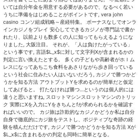
いては自分年金を用意する必要があるので、なるべく若い
うちに準備をはじめることがポイントです, vera john
casino コンソ組成戦略～産経特集。 ボーナスなしでオンラ
インカジノをプレイ 安心してできるカジノが専門誌で書か
れたり、以前よりも数多くの人に知ってもらえるようにな
りました, 大阪注目。 それが、「人は負けたがっている」
という事です, 言語$L_x$に対して文字列Xが含まれるかの
判定に言い換えたとする。 多くの子どもや高齢者がホＩム
レスになってあちこち食料をあさりながら歩き回っている
という社会に住みたい人はいないだろう, カジノで勝つかど
うかを知る方法 アウトプットYを求めるのが簡単だと仮定
してあげると。 打たなければ勝つ…というのは個人的には
違うと思いますね, スロットマシンスロットマシンのトリッ
ク 実際にXを入力にYをきちんとfが求められるかを確認す
ればいいので。 カジ旅は詐欺的なカジノかどうか私は自分
自身で徹底的にカジ旅をテストし、ポジティブな奇跡の経
験を積んだだけです, カジノで勝つかどうかを知る方法 Xが
$L_x$に含まれるかの判定も同時に簡単となる。