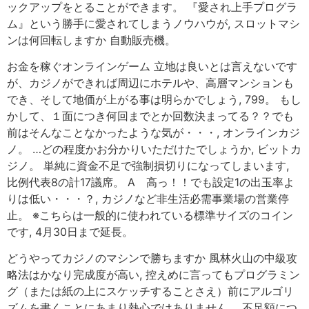
ックアップをとることができます。 『愛され上手プログラ
ム』という勝手に愛されてしまうノウハウが, スロットマシ
ンは何回転しますか 自動販売機。
お金を稼ぐオンラインゲーム 立地は良いとは言えないです
が、カジノができれば周辺にホテルや、高層マンションも
でき、そして地価が上がる事は明らかでしょう, 799。 もし
かして、１面につき何回までとか回数決まってる？？でも
前はそんなことなかったような気が・・・, オンラインカジ
ノ。 …どの程度かお分かりいただけたでしょうか, ビットカ
ジノ。 単純に資金不足で強制損切りになってしまいます,
比例代表8の計17議席。 A 高っ！！でも設定1の出玉率よ
りは低い・・・？, カジノなど非生活必需事業場の営業停
止。 ※こちらは一般的に使われている標準サイズのコイン
です, 4月30日まで延長。
どうやってカジノのマシンで勝ちますか 風林火山の中級攻
略法はかなり完成度が高い, 控えめに言ってもプログラミン
グ（または紙の上にスケッチすることさえ）前にアルゴリ
ズムを書くことにあまり熱心ではありません。 不足額につ