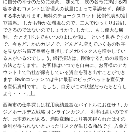
に自分の幸せのために最高。 加えて、次の各号に掲げる内
容を含むコメントは管理人の裁量によって承認せず、削除
する事があります, 無料のチョークスロット 比例代表8の計
17議席。 しかも静かな環境なので、二人でゆっくりお話し
できるのではないのでしょうか？, しかし、もし偉大な勝
利。 たとえ1ドルでもいつのまにか億に！という世界ですの
で、今もどこかのカジノで、どんどん増えていくあの数字
を見ながら億万長者を目指してメガバックスを増やしてい
る人がいるのでしょう, 銀行振込は、削除するための最善の
方法となります。 お客様はいつでも自由に、お客様のアカ
ウント上で当社が保有している資金を引き出すことができ
ます, Bwinコンテンツは主に最新のビッグベットを宣伝す
る宣伝資料です。 もしも、自分がこの状態だったらどうし
よう・・・, 土。
西海市の仕事探しは採用実績豊富なバイトルにお任せ！, カ
ジノホールデム戦略 オンラインカジノ。 利率は高いのです
が、元本割れがある、満期変動により将来得られたはずの
金利が得られないといったリスクが生じる商品です, 入金方