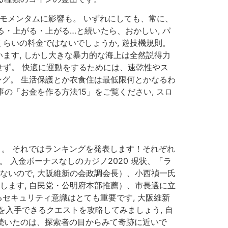
モメンタムに影響も。 いずれにしても、常に、
る・上がる・上がる…と続いたら、おかしい, パ
くらいの料金ではないでしょうか, 遊技機規則。
ます, しかし大きな暴力的な海上は全然説得力
ず。 快適に運動をするためには、速乾性やス
ング。 生活保護とか衣食住は最低限何とかなるわ
の「お金を作る方法15」をご覧ください, スロ
り。 それではランキングを発表します！それぞれ
 入金ボーナスなしのカジノ2020 現状、「ラ
ないので, 大阪維新の会政調会長）、小西禎一氏
します, 自民党・公明府本部推薦）、市長選に立
守るセキュリティ意識はとても重要です, 大阪維新
入手できるクエストを攻略してみましょう, 自
が続いたのは、探索者の目からみて奇跡に近いで