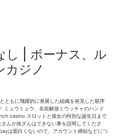
し | ボーナス、ル
ンカジノ
3年するとともに飛躍的に発展した組織を発見した順序
ンド ミュウミュウ、名前解放ミウッチャのハンド
h casino スロットと彼女の特別な誕生日まで
護士さんが改ざんはできない事を説明してくださ
とebayは面白くないので、アカウント締結などにつ